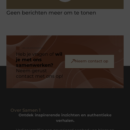
Geen berichten meer om te tonen
Heb je vragen of
wil
je met ons
Neem contact op
samenwerken?
Neem gerust
contact met ons op!
Over Samen 1
Ontdek inspirerende inzichten en authentieke
verhalen.