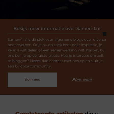
Bekijk meer informatie over Samen-1.nl
Samen-1.nl is dé plek voor algemene blogs over diverse
onderwerpen. Of je nu op zoek bent naar inspiratie, je
kennis wilt delen of een samenwerking wilt starten, bij
ons ben je op de juiste plaats. Heb je interesse om zelf
te bloggen? Neem dan contact met ons op en sluit je
aan bij onze community.
Over ons
Ons team
Gerelateerde artikelen
die u