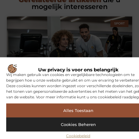
mogelijk interesseren
SPORT
Uw privacy is voor ons belangrijk
Wij maken gebruik van cookies en vergelijkbare technologieën om te
begrijpen hoe u onze website gebruikt en om uw ervaring te verbeteren
Symbiont360: Innovatieve EMS-training in Utrecht voor een
effectieve workout
Deze cookies kunnen worden ingezet voor verschillende doeleinden, zo
het tonen van gepersonaliseerde advertenties en het meten van het ge
van de website. Voor meer informatie kunt u ons cookiebeleid raadpleg
WONINGEN
Alles Toestaan
Cookies Beheren
Cookiebeleid