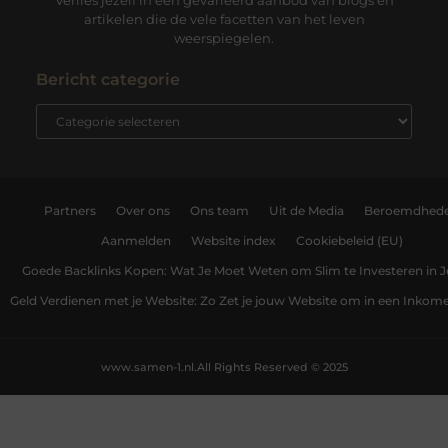
Verlies jezelf in een gevarieerd aanbod van blogs en
artikelen die de vele facetten van het leven
weerspiegelen.
Bericht categorie
Partners
Over ons
Ons team
Uit de Media
Beroemdhed
Aanmelden
Website index
Cookiebeleid (EU)
Goede Backlinks Kopen: Wat Je Moet Weten om Slim te Investeren in 
Geld Verdienen met je Website: Zo Zet je jouw Website om in een Inko
www.samen-1.nl.
All Rights Reserved © 2025