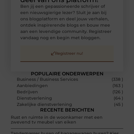
Ben jij een gepassioneerde schrijver of
een nieuwsgierige lezer? Sluit je aan bij
ons blogplatform en deel jouw verhalen,
ontdek inspirerende blogs en bouw mee
aan een levendige community. Registreer
vandaag nog en begin met bloggen.
Registreer nu!
POPULAIRE ONDERWERPEN
Business / Business Services
(338 )
Aanbiedingen
(163 )
Bedrijven
(126 )
Dienstverlening
(64 )
Zakelijke dienstverlening
(45 )
RECENTE BERICHTEN
Rust en ruimte in de woonkamer met een
zwevend tv meubel van eiken
Tandemasser huren of bagagewagen huren? Kies