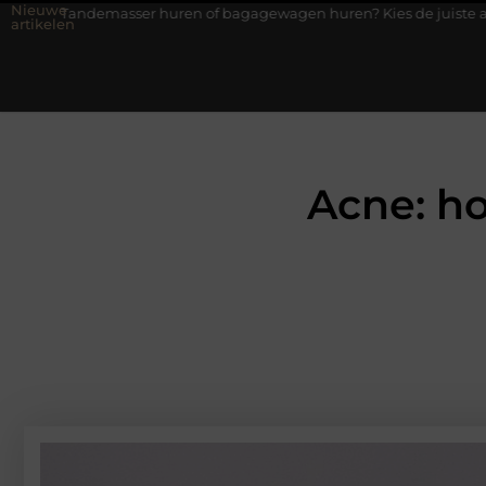
Nieuwe
r huren of bagagewagen huren? Kies de juiste aanhanger voor jouw
artikelen
Acne: ho