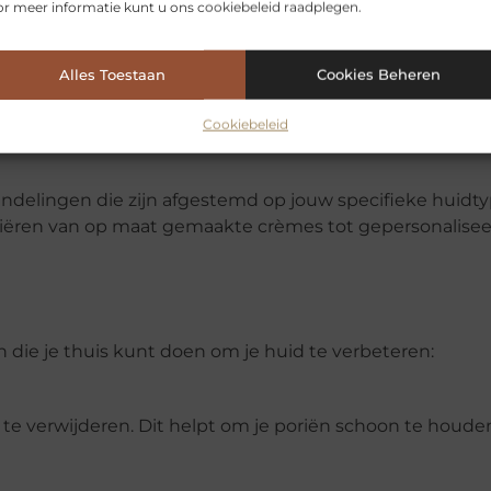
r meer informatie kunt u ons cookiebeleid raadplegen.
ch verantwoorde huidverzorgingsproducten. Dit betek
Alles Toestaan
Cookies Beheren
maar ook voor de planeet. Denk aan producten die vrij zij
 getest.
Cookiebeleid
andelingen die zijn afgestemd op jouw specifieke huidt
riëren van op maat gemaakte crèmes tot gepersonalise
 die je thuis kunt doen om je huid te verbeteren:
l te verwijderen. Dit helpt om je poriën schoon te houde