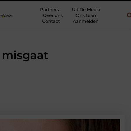
en gebruik
Uw slaapkamer verbouwen tot rustoase met een gietv
Partners
Uit De Media
Over ons
Ons team
Contact
Aanmelden
r misgaat