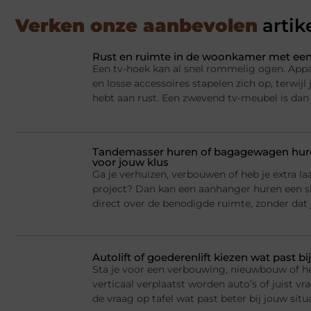
Verken onze aanbevolen
artik
Rust en ruimte in de woonkamer met een
Een tv-hoek kan al snel rommelig ogen. Appa
en losse accessoires stapelen zich op, terwij
hebt aan rust. Een zwevend tv-meubel is dan
Tandemasser huren of bagagewagen huren
voor jouw klus
Ga je verhuizen, verbouwen of heb je extra la
project? Dan kan een aanhanger huren een sl
direct over de benodigde ruimte, zonder dat j
Autolift of goederenlift kiezen wat past 
Sta je voor een verbouwing, nieuwbouw of he
verticaal verplaatst worden auto’s of juist v
de vraag op tafel wat past beter bij jouw situ