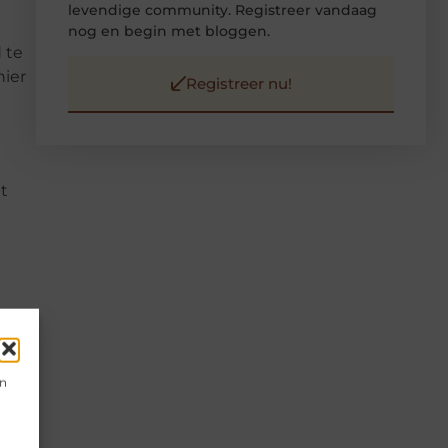
levendige community. Registreer vandaag
nog en begin met bloggen.
 te
nier
Registreer nu!
t
en