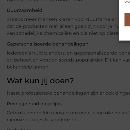
Voo
Duurzaamheid
Steeds meer mensen kiezen voor duurzame en ethis
dat de producten niet alleen goed zijn voor je huid, 
van schadelijke chemicaliën en die niet op dieren zijn
Gepersonaliseerde behandelingen
Iedereen’s huid is anders, en gepersonaliseerde beh
en behoeften worden steeds populairder. Dit kan va
behandelplannen.
Wat kun jij doen?
Naast professionele behandelingen zijn er ook dingen
Reinig je huid dagelijks
Gebruik een milde reiniger om overtollige olie en vui
nieuwe puistjes te voorkomen.