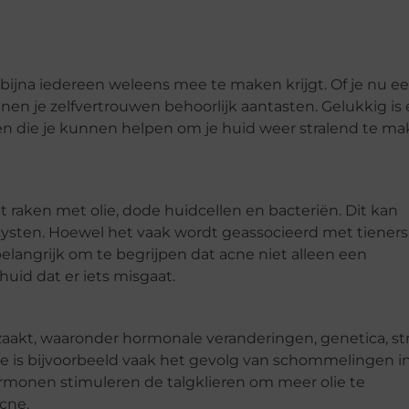
bijna iedereen weleens mee te maken krijgt. Of je nu e
nen je zelfvertrouwen behoorlijk aantasten. Gelukkig is 
en die je kunnen helpen om je huid weer stralend te ma
 raken met olie, dode huidcellen en bacteriën. Dit kan
e cysten. Hoewel het vaak wordt geassocieerd met tieners
elangrijk om te begrijpen dat acne niet alleen een
uid dat er iets misgaat.
zaakt, waaronder hormonale veranderingen, genetica, st
e is bijvoorbeeld vaak het gevolg van schommelingen i
rmonen stimuleren de talgklieren om meer olie te
cne.