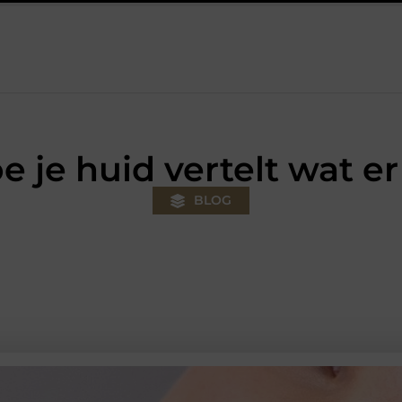
 klus
Autolift of goederenlift kiezen wat past bij jouw gebouw 
e je huid vertelt wat e
BLOG