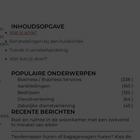
INHOUDSOPGAVE
en
Wat is acne?
er
Behandelingen bij een huidkliniek
ken.
Trends in acnebehandeling
Wat kun jij doen?
POPULAIRE ONDERWERPEN
,
Business / Business Services
(338 )
Aanbiedingen
(163 )
Bedrijven
(126 )
Dienstverlening
(64 )
Zakelijke dienstverlening
(45 )
RECENTE BERICHTEN
ress
Rust en ruimte in de woonkamer met een zwevend
n
tv meubel van eiken
Tandemasser huren of bagagewagen huren? Kies de