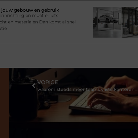
bij jouw gebouw en gebruik
rinrichting en moet er iets
racht en materialen Dan komt al snel
atie
VORIGE
waarom steeds meer teams vaste kantoren loslaten