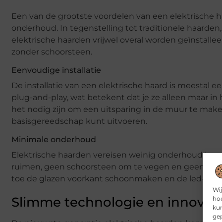
Een van de grootste voordelen van een elektrische h
onderhoud. In tegenstelling tot traditionele haarden
elektrische haarden vrijwel overal worden geïnstalle
zonder schoorsteen.
Eenvoudige installatie
De installatie van een elektrische haard is meestal e
plug-and-play, wat betekent dat je ze alleen maar i
het nodig zijn om een uitsparing in de muur te make
basisgereedschap kunt uitvoeren.
Minimale onderhoud
Elektrische haarden vereisen weinig onderhoud in ver
ruimen, geen schoorsteen om te vegen en geen brands
toe de glazen voorkant schoonmaken en de led-lampe
Wij
Slimme technologie en innovati
hoe
kun
gep