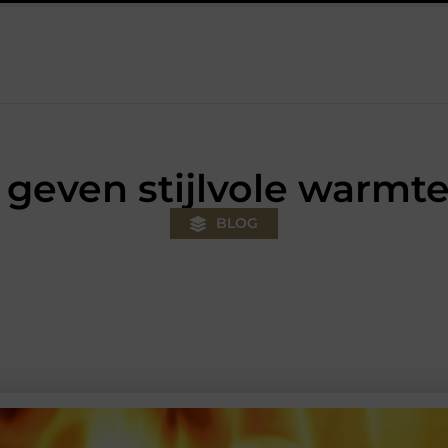
us
Autolift of goederenlift kiezen wat past bij jouw gebouw en 
 geven stijlvole warmte 
BLOG