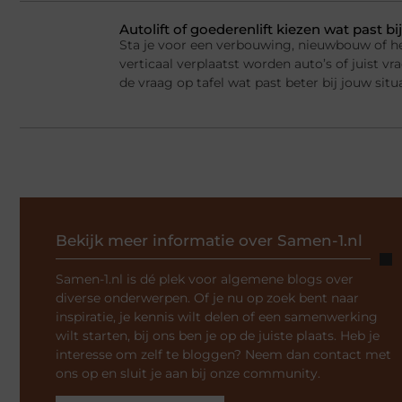
Autolift of goederenlift kiezen wat past 
Sta je voor een verbouwing, nieuwbouw of he
verticaal verplaatst worden auto’s of juist v
de vraag op tafel wat past beter bij jouw situ
Bekijk meer informatie over Samen-1.nl
Samen-1.nl is dé plek voor algemene blogs over
diverse onderwerpen. Of je nu op zoek bent naar
inspiratie, je kennis wilt delen of een samenwerking
wilt starten, bij ons ben je op de juiste plaats. Heb je
interesse om zelf te bloggen? Neem dan contact met
ons op en sluit je aan bij onze community.