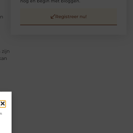
nog en begin met bloggen.
Registreer nu!
en
 zijn
kan
 te
f en
en