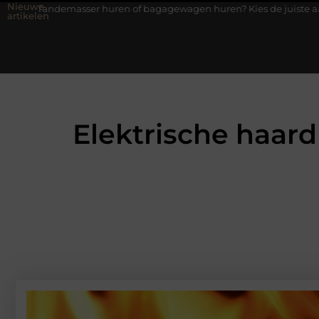
Nieuwe
uren of bagagewagen huren? Kies de juiste aanhanger voor jouw kl
artikelen
Elektrische haard