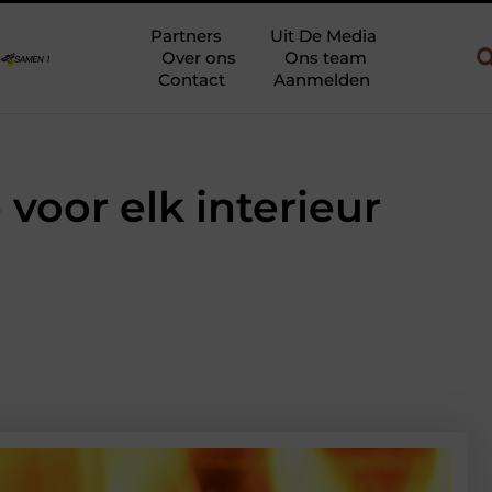
gebruik
Uw slaapkamer verbouwen tot rustoase met een gietvloe
Partners
Uit De Media
Over ons
Ons team
Contact
Aanmelden
voor elk interieur