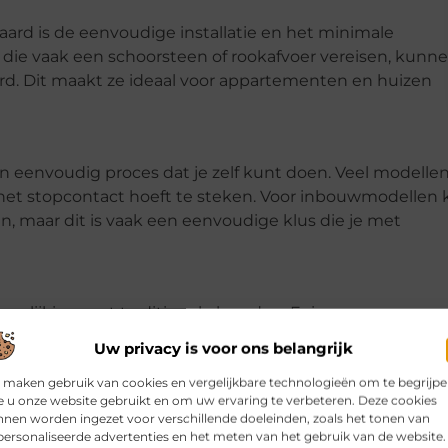
aard is de eenvoudige installatie en het minimale
, die vaak een schoorsteen of rookafvoer vereisen, kunn
erd. Dit maakt ze ideaal voor appartementen en huizen
en eenvoudig proces dat je zelf kunt doen. Veel modellen
n het stopcontact hoeft te steken. Voor inbouwmodellen 
n, maar dit is vaak een eenvoudige klus die je met
gelijking met traditionele haarden. Er is geen as om op
tof om op te slaan. Het enige wat je hoeft te doen is a
Uw privacy is voor ons belangrijk
n vervangen als dat nodig is.
 maken gebruik van cookies en vergelijkbare technologieën om te begrijp
es
 u onze website gebruikt en om uw ervaring te verbeteren. Deze cookies
nen worden ingezet voor verschillende doeleinden, zoals het tonen van
ersonaliseerde advertenties en het meten van het gebruik van de website.