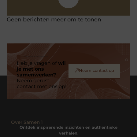
Geen berichten meer om te tonen
Heb je vragen of
wil
je met ons
Neem contact op
samenwerken?
Neem gerust
contact met ons op!
Over Samen 1
Ontdek inspirerende inzichten en authentieke
verhalen.