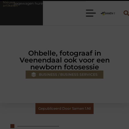
Nieuwe
ren? Kies de juiste aanhanger voor jouw klus
Autolift of goederenl
artikelen
Ohbelle, fotograaf in
Veenendaal ook voor een
newborn fotosessie
BUSINESS / BUSINESS SERVICES
Gepubliceerd Door Samen 1.nl