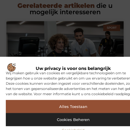
Gerelateerde artikelen
die u
mogelijk interesseren
SPORT
Uw privacy is voor ons belangrijk
Wij maken gebruik van cookies en vergelijkbare technologieën om te
begrijpen hoe u onze website gebruikt en om uw ervaring te verbeteren
Symbiont360: Innovatieve EMS-training in Utrecht voor een
Deze cookies kunnen worden ingezet voor verschillende doeleinden, zo
effectieve workout
het tonen van gepersonaliseerde advertenties en het meten van het ge
van de website. Voor meer informatie kunt u ons cookiebeleid raadpleg
Alles Toestaan
WONINGEN
Cookies Beheren
Cookiebeleid