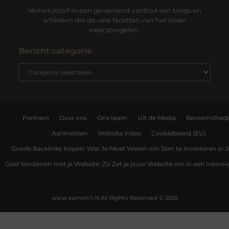
Verlies jezelf in een gevarieerd aanbod van blogs en
artikelen die de vele facetten van het leven
weerspiegelen.
Bericht categorie
Partners
Over ons
Ons team
Uit de Media
Beroemdhed
Aanmelden
Website index
Cookiebeleid (EU)
Goede Backlinks Kopen: Wat Je Moet Weten om Slim te Investeren in 
Geld Verdienen met je Website: Zo Zet je jouw Website om in een Inko
www.samen-1.nl.
All Rights Reserved © 2025