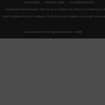
Aanmelden
Website index
Cookiebeleid (EU)
Goede Backlinks Kopen: Wat Je Moet Weten om Slim te Investeren in 
Geld Verdienen met je Website: Zo Zet je jouw Website om in een Inko
www.samen-1.nl.
All Rights Reserved © 2025