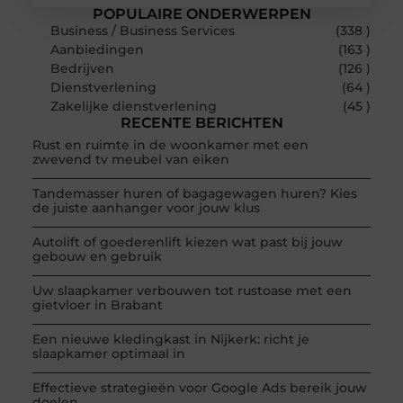
POPULAIRE ONDERWERPEN
Business / Business Services
(338 )
Aanbiedingen
(163 )
Bedrijven
(126 )
Dienstverlening
(64 )
Zakelijke dienstverlening
(45 )
RECENTE BERICHTEN
Rust en ruimte in de woonkamer met een
zwevend tv meubel van eiken
Tandemasser huren of bagagewagen huren? Kies
de juiste aanhanger voor jouw klus
Autolift of goederenlift kiezen wat past bij jouw
gebouw en gebruik
Uw slaapkamer verbouwen tot rustoase met een
gietvloer in Brabant
Een nieuwe kledingkast in Nijkerk: richt je
slaapkamer optimaal in
Effectieve strategieën voor Google Ads bereik jouw
doelen