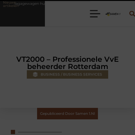
Nieuwe
huren? Kies de juiste aanhanger voor jouw klus
Autolift of goederen
artikelen
VT2000 – Professionele VvE
beheerder Rotterdam
BUSINESS / BUSINESS SERVICES
Gepubliceerd Door Samen 1.nl