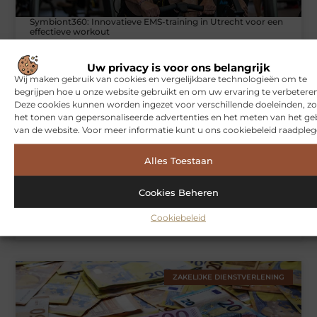
Symbiont360: Innovatieve EMS-training in Utrecht voor een
effectieve workout
Uw privacy is voor ons belangrijk
Wij maken gebruik van cookies en vergelijkbare technologieën om te
WONINGEN
begrijpen hoe u onze website gebruikt en om uw ervaring te verbeteren
Deze cookies kunnen worden ingezet voor verschillende doeleinden, zo
het tonen van gepersonaliseerde advertenties en het meten van het ge
van de website. Voor meer informatie kunt u ons cookiebeleid raadpleg
Alles Toestaan
Cookies Beheren
Hoe je jouw woning in Amsterdam beter beschermt tegen
Cookiebeleid
weersinvloeden
ZAKELIJKE DIENSTVERLENING