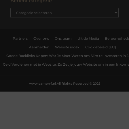
Bericht categorie
Partners
Over ons
Ons team
Uit de Media
Beroemdhed
Aanmelden
Website index
Cookiebeleid (EU)
Goede Backlinks Kopen: Wat Je Moet Weten om Slim te Investeren in 
Geld Verdienen met je Website: Zo Zet je jouw Website om in een Inko
www.samen-1.nl.
All Rights Reserved © 2025