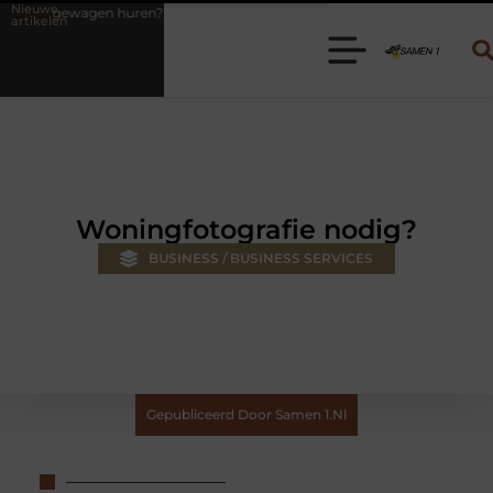
Nieuwe
n? Kies de juiste aanhanger voor jouw klus
Autolift of goederenlif
artikelen
Woningfotografie nodig?
BUSINESS / BUSINESS SERVICES
Gepubliceerd Door Samen 1.nl