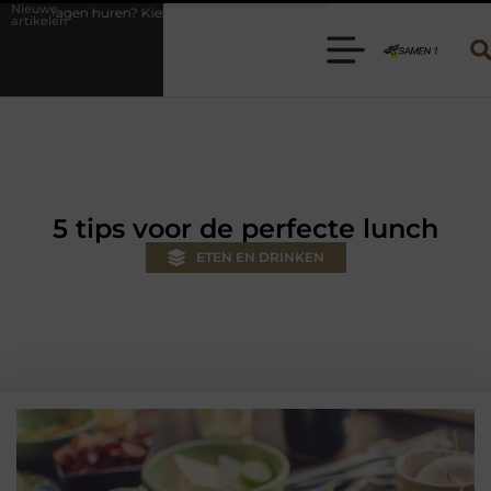
Nieuwe
 de juiste aanhanger voor jouw klus
Autolift of goederenlift kiezen
artikelen
5 tips voor de perfecte lunch
ETEN EN DRINKEN