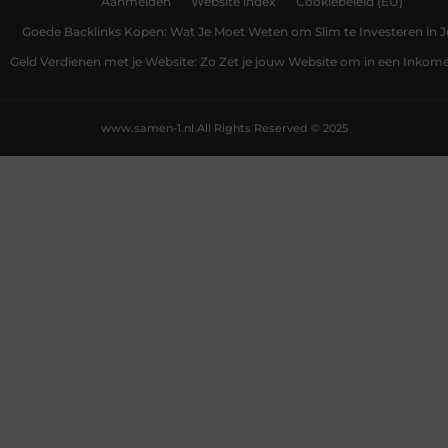
Aanmelden
Website index
Cookiebeleid (EU)
Goede Backlinks Kopen: Wat Je Moet Weten om Slim te Investeren in 
Geld Verdienen met je Website: Zo Zet je jouw Website om in een Inko
www.samen-1.nl.
All Rights Reserved © 2025