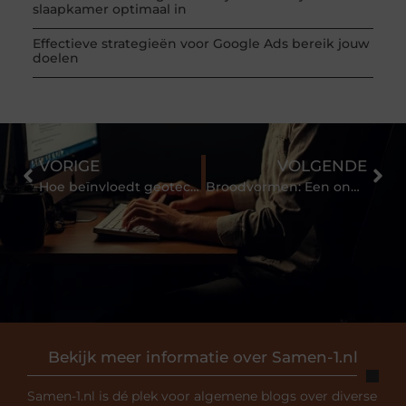
slaapkamer optimaal in
Effectieve strategieën voor Google Ads bereik jouw
doelen
VORIGE
VOLGENDE
Hoe beïnvloedt geotechniek moderne bouwprojecten?
Broodvormen: Een onmisbaar hulpmiddel voor de thuisbakker
Bekijk meer informatie over Samen-1.nl
Samen-1.nl is dé plek voor algemene blogs over diverse