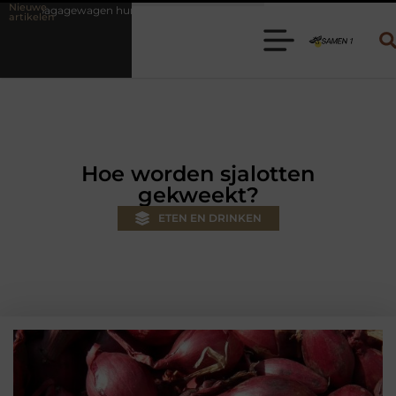
Nieuwe
ren? Kies de juiste aanhanger voor jouw klus
Autolift of goederenl
artikelen
Hoe worden sjalotten
gekweekt?
ETEN EN DRINKEN