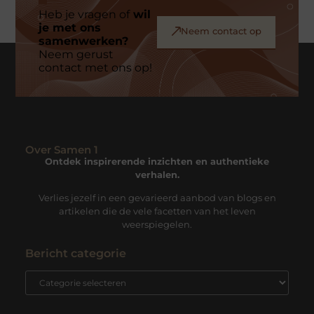
Heb je vragen of
wil
je met ons
Neem contact op
samenwerken?
Neem gerust
contact met ons op!
Over Samen 1
Ontdek inspirerende inzichten en authentieke
verhalen.
Verlies jezelf in een gevarieerd aanbod van blogs en
artikelen die de vele facetten van het leven
weerspiegelen.
Bericht categorie