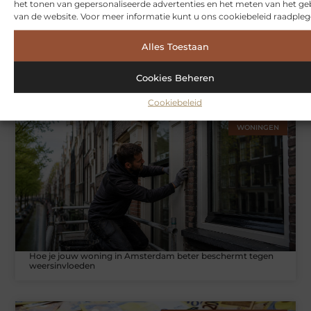
het tonen van gepersonaliseerde advertenties en het meten van het ge
van de website. Voor meer informatie kunt u ons cookiebeleid raadpleg
Alles Toestaan
Symbiont360: Innovatieve EMS-training in Utrecht voor een
effectieve workout
Cookies Beheren
Cookiebeleid
WONINGEN
Hoe je jouw woning in Amsterdam beter beschermt tegen
weersinvloeden