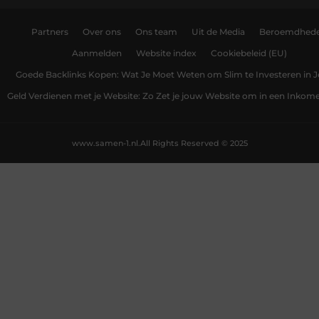
Partners
Over ons
Ons team
Uit de Media
Beroemdhed
Aanmelden
Website index
Cookiebeleid (EU)
Goede Backlinks Kopen: Wat Je Moet Weten om Slim te Investeren in 
Geld Verdienen met je Website: Zo Zet je jouw Website om in een Inko
www.samen-1.nl.
All Rights Reserved © 2025