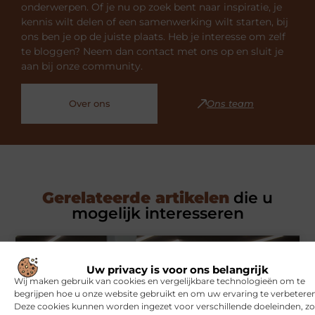
onderwerpen. Of je nu op zoek bent naar inspiratie, je
kennis wilt delen of een samenwerking wilt starten, bij
ons ben je op de juiste plaats. Heb je interesse om zelf
te bloggen? Neem dan contact met ons op en sluit je
aan bij onze community.
Over ons
Ons team
Gerelateerde artikelen
die u
mogelijk interesseren
SPORT
Uw privacy is voor ons belangrijk
Wij maken gebruik van cookies en vergelijkbare technologieën om te
begrijpen hoe u onze website gebruikt en om uw ervaring te verbeteren
Deze cookies kunnen worden ingezet voor verschillende doeleinden, zo