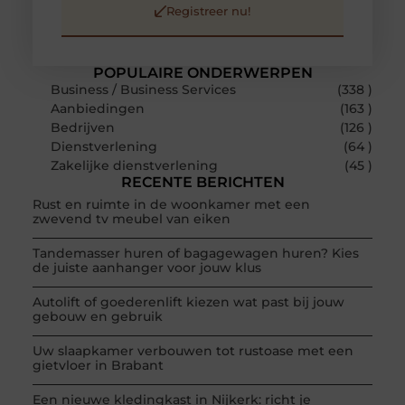
Registreer nu!
POPULAIRE ONDERWERPEN
Business / Business Services
(338 )
Aanbiedingen
(163 )
Bedrijven
(126 )
Dienstverlening
(64 )
Zakelijke dienstverlening
(45 )
RECENTE BERICHTEN
Rust en ruimte in de woonkamer met een
zwevend tv meubel van eiken
Tandemasser huren of bagagewagen huren? Kies
de juiste aanhanger voor jouw klus
Autolift of goederenlift kiezen wat past bij jouw
gebouw en gebruik
Uw slaapkamer verbouwen tot rustoase met een
gietvloer in Brabant
Een nieuwe kledingkast in Nijkerk: richt je