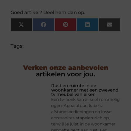
Goed artikel? Deel hem dan op:
X
Facebook
Pinterest
LinkedIn
Email
(Twitter)
Tags:
Verken onze aanbevolen
artikelen voor jou.
Rust en ruimte in de
woonkamer met een zwevend
tv meubel van eiken
Een tv-hoek kan al snel rommelig
ogen. Apparatuur, kabels,
afstandsbedieningen en losse
accessoires stapelen zich op,
terwijl je juist in de woonkamer
behoefte hebt aan rust. Een