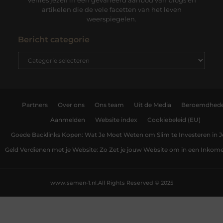
Verlies jezelf in een gevarieerd aanbod van blogs en
artikelen die de vele facetten van het leven
weerspiegelen.
Bericht categorie
Partners
Over ons
Ons team
Uit de Media
Beroemdhed
Aanmelden
Website index
Cookiebeleid (EU)
Goede Backlinks Kopen: Wat Je Moet Weten om Slim te Investeren in 
Geld Verdienen met je Website: Zo Zet je jouw Website om in een Inko
www.samen-1.nl.
All Rights Reserved © 2025