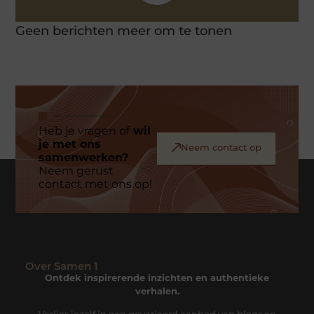
Geen berichten meer om te tonen
Heb je vragen of
wil
je met ons
Neem contact op
samenwerken?
Neem gerust
contact met ons op!
Over Samen 1
Ontdek inspirerende inzichten en authentieke
verhalen.