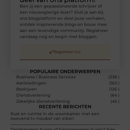
Ben jij een gepassioneerde schrijver of
een nieuwsgierige lezer? Sluit je aan bij
ons blogplatform en deel jouw verhalen,
ontdek inspirerende blogs en bouw mee
aan een levendige community. Registreer
vandaag nog en begin met bloggen.
Registreer nu!
POPULAIRE ONDERWERPEN
Business / Business Services
(338 )
Aanbiedingen
(163 )
Bedrijven
(126 )
Dienstverlening
(64 )
Zakelijke dienstverlening
(45 )
RECENTE BERICHTEN
Rust en ruimte in de woonkamer met een
zwevend tv meubel van eiken
Tandemasser huren of bagagewagen huren? Kies