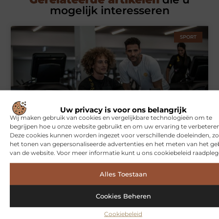
mogelijk interesseren
SPORT
Uw privacy is voor ons belangrijk
Wij maken gebruik van cookies en vergelijkbare technologieën om te
begrijpen hoe u onze website gebruikt en om uw ervaring te verbeteren
Symbiont360: Innovatieve EMS-training in Utrecht voor een
effectieve workout
Deze cookies kunnen worden ingezet voor verschillende doeleinden, zo
het tonen van gepersonaliseerde advertenties en het meten van het ge
van de website. Voor meer informatie kunt u ons cookiebeleid raadpleg
WONINGEN
Alles Toestaan
Cookies Beheren
Cookiebeleid