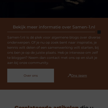
Bekijk meer informatie over Samen-1.nl
Samen-1.nl is dé plek voor algemene blogs over diverse
onderwerpen. Of je nu op zoek bent naar inspiratie, je
kennis wilt delen of een samenwerking wilt starten, bij
ons ben je op de juiste plaats. Heb je interesse om zelf
te bloggen? Neem dan contact met ons op en sluit je
aan bij onze community.
Over ons
Ons team
Gerelateerde artikelen
die u