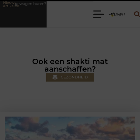
Nieuwe
? Kies de juiste aanhanger voor jouw klus
Autolift of goederenlift 
artikelen
Ook een shakti mat
aanschaffen?
GEZONDHEID