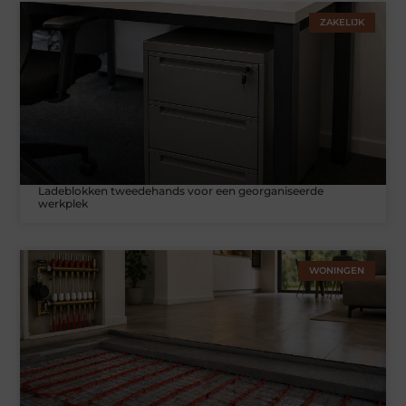
ZAKELIJK
Ladeblokken tweedehands voor een georganiseerde
werkplek
WONINGEN