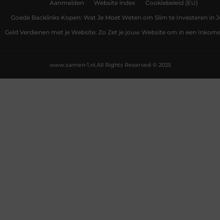
Aanmelden
Website index
Cookiebeleid (EU)
Goede Backlinks Kopen: Wat Je Moet Weten om Slim te Investeren in 
Geld Verdienen met je Website: Zo Zet je jouw Website om in een Inko
www.samen-1.nl.
All Rights Reserved © 2025