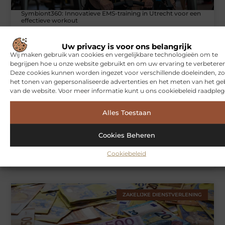
Symbiont360: Innovatieve EMS-training in Utrecht voor een
effectieve workout
Uw privacy is voor ons belangrijk
Wij maken gebruik van cookies en vergelijkbare technologieën om te
WONINGEN
begrijpen hoe u onze website gebruikt en om uw ervaring te verbeteren
Deze cookies kunnen worden ingezet voor verschillende doeleinden, zo
het tonen van gepersonaliseerde advertenties en het meten van het ge
van de website. Voor meer informatie kunt u ons cookiebeleid raadpleg
Alles Toestaan
Cookies Beheren
Hoe je jouw woning in Amsterdam beter beschermt tegen
Cookiebeleid
weersinvloeden
ZAKELIJKE DIENSTVERLENING