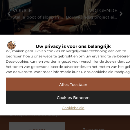
VORIGE
VOLGENDE
Stal je boot of sloep in de winterstalling van Just Marine
Bouwkundig projectleider
Uw privacy is voor ons belangrijk
Wij maken gebruik van cookies en vergelijkbare technologieën om te
begrijpen hoe u onze website gebruikt en om uw ervaring te verbeteren
Deze cookies kunnen worden ingezet voor verschillende doeleinden, zo
het tonen van gepersonaliseerde advertenties en het meten van het ge
Bekijk meer informatie over Samen-1.nl
van de website. Voor meer informatie kunt u ons cookiebeleid raadpleg
Samen-1.nl is dé plek voor algemene blogs over diverse
Alles Toestaan
onderwerpen. Of je nu op zoek bent naar inspiratie, je
kennis wilt delen of een samenwerking wilt starten, bij
Cookies Beheren
ons ben je op de juiste plaats. Heb je interesse om zelf
Cookiebeleid
te bloggen? Neem dan contact met ons op en sluit je
aan bij onze community.