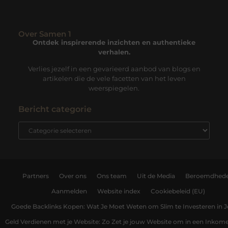
Over Samen 1
Ontdek inspirerende inzichten en authentieke
verhalen.
Verlies jezelf in een gevarieerd aanbod van blogs en
artikelen die de vele facetten van het leven
weerspiegelen.
Bericht categorie
Partners
Over ons
Ons team
Uit de Media
Beroemdhed
Aanmelden
Website index
Cookiebeleid (EU)
Goede Backlinks Kopen: Wat Je Moet Weten om Slim te Investeren in 
Geld Verdienen met je Website: Zo Zet je jouw Website om in een Inko