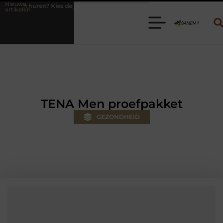
Nieuwe
juiste aanhanger voor jouw klus
Autolift of goederenlift kiezen wat
artikelen
TENA Men proefpakket
GEZONDHEID