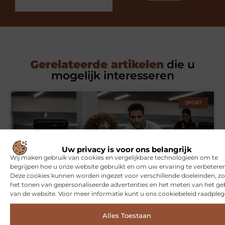
Gerelateerde artikelen
die u
mogelijk interesseren
SPORT
Uw privacy is voor ons belangrijk
Wij maken gebruik van cookies en vergelijkbare technologieën om te
begrijpen hoe u onze website gebruikt en om uw ervaring te verbeteren
Deze cookies kunnen worden ingezet voor verschillende doeleinden, zo
het tonen van gepersonaliseerde advertenties en het meten van het ge
van de website. Voor meer informatie kunt u ons cookiebeleid raadpleg
Symbiont360: Innovatieve EMS-training in Utrecht voor een
effectieve workout
Alles Toestaan