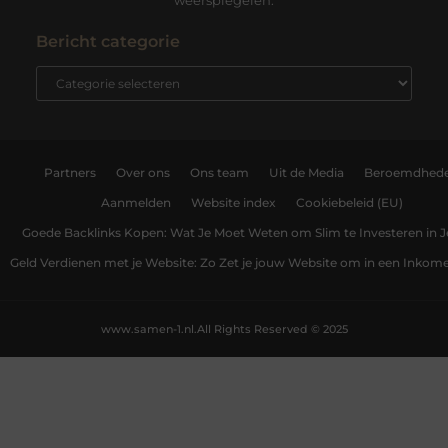
weerspiegelen.
Bericht categorie
Partners
Over ons
Ons team
Uit de Media
Beroemdhed
Aanmelden
Website index
Cookiebeleid (EU)
Goede Backlinks Kopen: Wat Je Moet Weten om Slim te Investeren in 
Geld Verdienen met je Website: Zo Zet je jouw Website om in een Inko
www.samen-1.nl.
All Rights Reserved © 2025