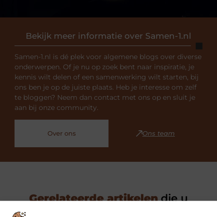
Bekijk meer informatie over Samen-1.nl
Samen-1.nl is dé plek voor algemene blogs over diverse
onderwerpen. Of je nu op zoek bent naar inspiratie, je
kennis wilt delen of een samenwerking wilt starten, bij
ons ben je op de juiste plaats. Heb je interesse om zelf
te bloggen? Neem dan contact met ons op en sluit je
aan bij onze community.
Over ons
Ons team
Gerelateerde artikelen
die u
mogelijk interesseren