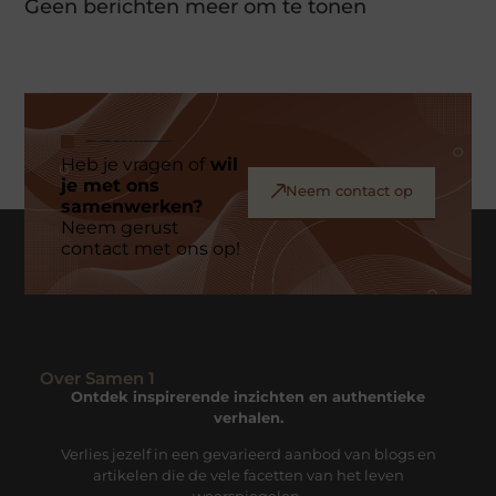
Geen berichten meer om te tonen
Heb je vragen of
wil
je met ons
Neem contact op
samenwerken?
Neem gerust
contact met ons op!
Over Samen 1
Ontdek inspirerende inzichten en authentieke
verhalen.
Verlies jezelf in een gevarieerd aanbod van blogs en
artikelen die de vele facetten van het leven