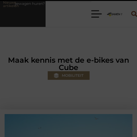
Nieuwe
 Kies de juiste aanhanger voor jouw klus
Autolift of goederenlift k
artikelen
Maak kennis met de e-bikes van
Cube
MOBILITEIT