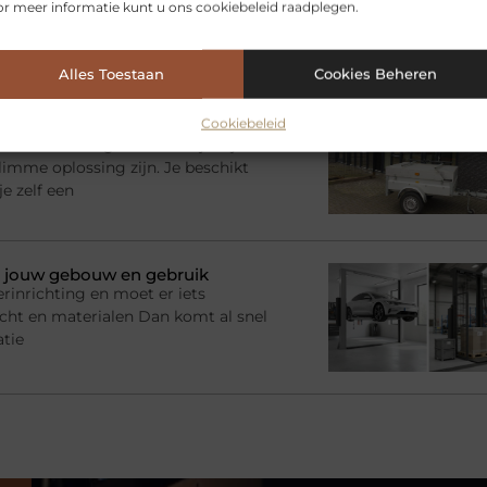
l je juist in de woonkamer behoefte
r meer informatie kunt u ons cookiebeleid raadplegen.
 een slimme oplossing: het
Alles Toestaan
Cookies Beheren
? Kies de juiste aanhanger
Cookiebeleid
adruimte nodig voor een tijdelijk
imme oplossing zijn. Je beschikt
e zelf een
bij jouw gebouw en gebruik
rinrichting en moet er iets
racht en materialen Dan komt al snel
atie