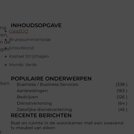
INHOUDSOPGAVE
ng.
GaiaZOO
den,
Brunssummerheide
an de
SnowWorld
ngen
Kasteel Strijthagen
Mondo Verde
POPULAIRE ONDERWERPEN
rken
Business / Business Services
(338 )
Aanbiedingen
(163 )
Bedrijven
(126 )
Dienstverlening
(64 )
Zakelijke dienstverlening
(45 )
RECENTE BERICHTEN
Rust en ruimte in de woonkamer met een zwevend
tv meubel van eiken
e