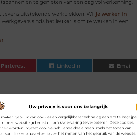
ntspannen en te genieten van een dag vol verkenning.
 tevens uitstekende werkplekken. Wil
je werken in
e werkgevers sinds het leuker is om te werken in een
af
Pinterest
LinkedIn
Email
Uw privacy is voor ons belangrijk
elen voor jou.
 maken gebruik van cookies en vergelijkbare technologieën om te begrijp
 u onze website gebruikt en om uw ervaring te verbeteren. Deze cookies
 zwevend tv meubel van eiken
nen worden ingezet voor verschillende doeleinden, zoals het tonen van
ratuur, kabels, afstandsbedieningen
ersonaliseerde advertenties en het meten van het gebruik van de website.