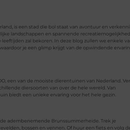
land, is een stad die bol staat van avontuur en verkenni
lijke landschappen en spannende recreatiemogelijkhe
 leeftijden zal bekoren. In deze blog zullen we enkele v
, waardoor je een glimp krijgt van de opwindende ervari
ZOO, een van de mooiste dierentuinen van Nederland. Ve
illende diersoorten van over de hele wereld. Van
in biedt een unieke ervaring voor het hele gezin.
igt de adembenemende Brunssummerheide. Trek je
velden, bossen en vennen. Of huur een fiets en volg d