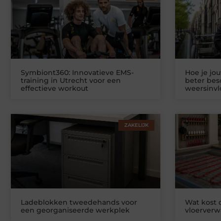
Symbiont360: Innovatieve EMS-
Hoe je jo
training in Utrecht voor een
beter be
effectieve workout
weersinv
ZAKELIJK
Ladeblokken tweedehands voor
Wat kost
een georganiseerde werkplek
vloerver