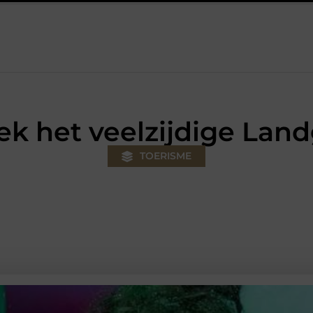
w klus
Autolift of goederenlift kiezen wat past bij jouw gebouw
k het veelzijdige Land
TOERISME