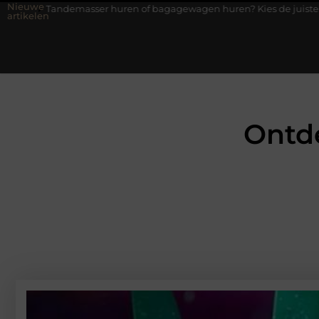
Nieuwe
er huren of bagagewagen huren? Kies de juiste aanhanger voor jou
artikelen
Ontde