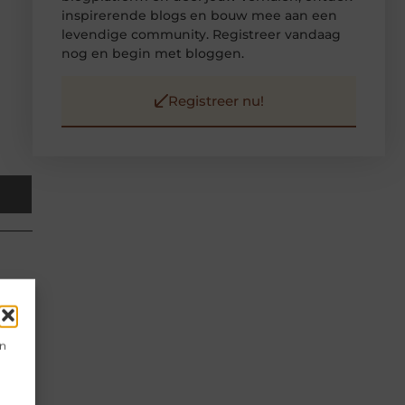
inspirerende blogs en bouw mee aan een
levendige community. Registreer vandaag
nog en begin met bloggen.
Registreer nu!
en