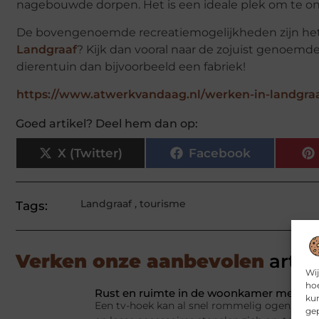
nagebouwde dorpen. Het is een ideale plek om te o
De bovengenoemde recreatiemogelijkheden zijn het
Landgraaf
? Kijk dan vooral naar de zojuist genoemd
dierentuin dan bijvoorbeeld een fabriek!
https://www.atwerkvandaag.nl/werken-in-landgra
Goed artikel? Deel hem dan op:
X (Twitter)
Facebook
Landgraaf
,
tourisme
Tags:
Verken onze aanbevolen
artik
Wij
hoe
Rust en ruimte in de woonkamer met een
kun
Een tv-hoek kan al snel rommelig ogen. Appa
gep