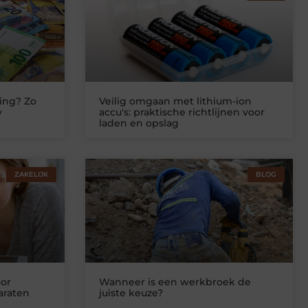
ing? Zo
Veilig omgaan met lithium-ion
w
accu's: praktische richtlijnen voor
laden en opslag
ZAKELIJK
BLOG
or
Wanneer is een werkbroek de
araten
juiste keuze?