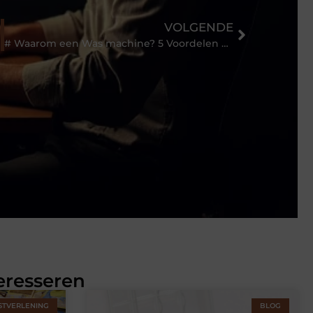
VOLGENDE
# Waarom een Was machine? 5 Voordelen voor elk Gezin
eresseren
STVERLENING
BLOG