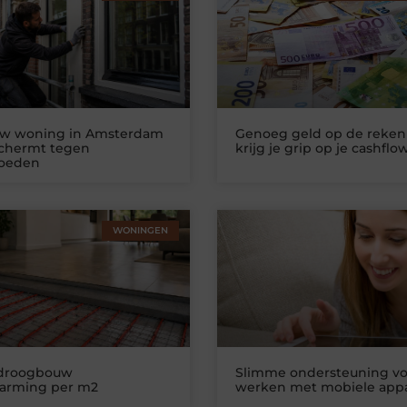
uw woning in Amsterdam
Genoeg geld op de reken
schermt tegen
krijg je grip op je cashflo
loeden
WONINGEN
 droogbouw
Slimme ondersteuning vo
warming per m2
werken met mobiele app