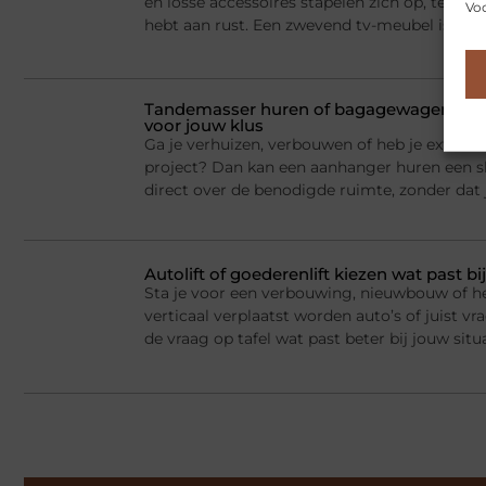
en losse accessoires stapelen zich op, terwij
Voo
hebt aan rust. Een zwevend tv-meubel is dan
Tandemasser huren of bagagewagen huren
voor jouw klus
Ga je verhuizen, verbouwen of heb je extra la
project? Dan kan een aanhanger huren een sl
direct over de benodigde ruimte, zonder dat j
Autolift of goederenlift kiezen wat past 
Sta je voor een verbouwing, nieuwbouw of he
verticaal verplaatst worden auto’s of juist v
de vraag op tafel wat past beter bij jouw situ