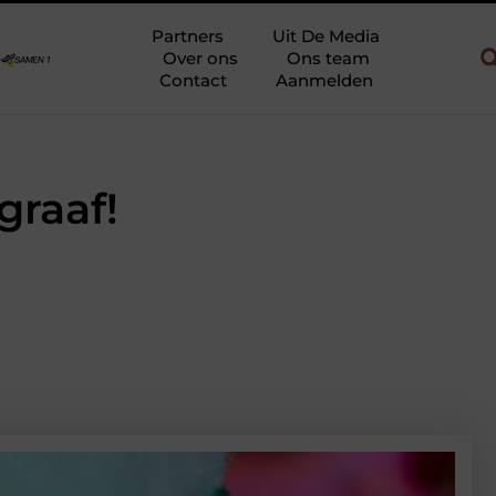
 en gebruik
Uw slaapkamer verbouwen tot rustoase met een giet
Partners
Uit De Media
Over ons
Ons team
Contact
Aanmelden
graaf!