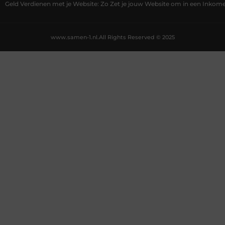
Geld Verdienen met je Website: Zo Zet je jouw Website om in een Inko
www.samen-1.nl.
All Rights Reserved © 2025