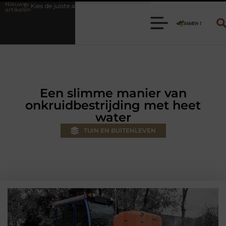
Nieuwe
te aanhanger voor jouw klus
Autolift of goederenlift kiezen wat past
artikelen
Een slimme manier van
onkruidbestrijding met heet
water
TUIN EN BUITENLEVEN