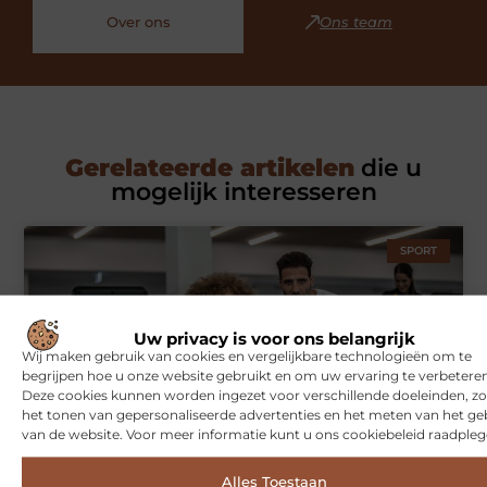
Over ons
Ons team
Gerelateerde artikelen
die u
mogelijk interesseren
SPORT
Uw privacy is voor ons belangrijk
Wij maken gebruik van cookies en vergelijkbare technologieën om te
begrijpen hoe u onze website gebruikt en om uw ervaring te verbeteren
Deze cookies kunnen worden ingezet voor verschillende doeleinden, zo
het tonen van gepersonaliseerde advertenties en het meten van het ge
van de website. Voor meer informatie kunt u ons cookiebeleid raadpleg
Symbiont360: Innovatieve EMS-training in Utrecht voor een
effectieve workout
Alles Toestaan