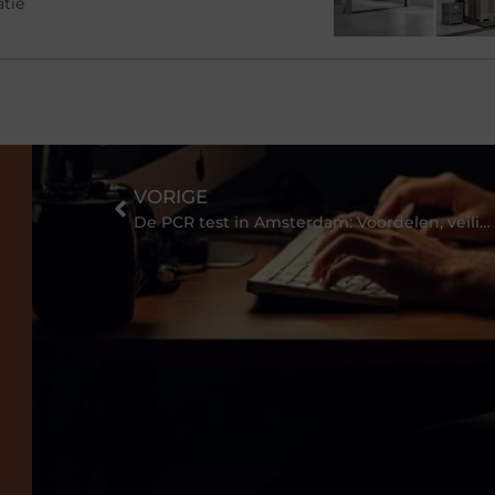
atie
VORIGE
De PCR test in Amsterdam: Voordelen, veiligheidstips en meer