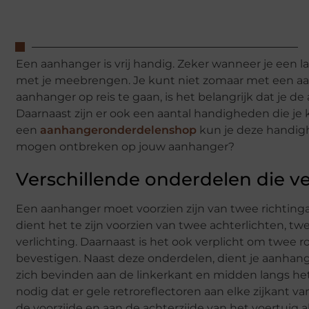
Een aanhanger is vrij handig. Zeker wanneer je een la
met je meebrengen. Je kunt niet zomaar met een aa
aanhanger op reis te gaan, is het belangrijk dat je 
Daarnaast zijn er ook een aantal handigheden die je
een
aanhangeronderdelenshop
kun je deze handigh
mogen ontbreken op jouw aanhanger?
Verschillende onderdelen die ver
Een aanhanger moet voorzien zijn van twee richtinga
dient het te zijn voorzien van twee achterlichten, tw
verlichting. Daarnaast is het ook verplicht om twee r
bevestigen. Naast deze onderdelen, dient je aanhang
zich bevinden aan de linkerkant en midden langs het
nodig dat er gele retroreflectoren aan elke zijkant v
de voorzijde en aan de achterzijde van het voertuig al