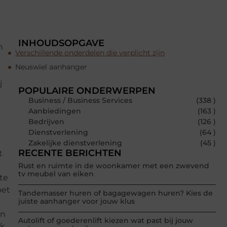
INHOUDSOPGAVE
n
Verschillende onderdelen die verplicht zijn
Neuswiel aanhanger
j
POPULAIRE ONDERWERPEN
Business / Business Services
(338 )
Aanbiedingen
(163 )
Bedrijven
(126 )
Dienstverlening
(64 )
Zakelijke dienstverlening
(45 )
RECENTE BERICHTEN
t
Rust en ruimte in de woonkamer met een zwevend
tv meubel van eiken
 te
oet
Tandemasser huren of bagagewagen huren? Kies de
juiste aanhanger voor jouw klus
an
Autolift of goederenlift kiezen wat past bij jouw
ok