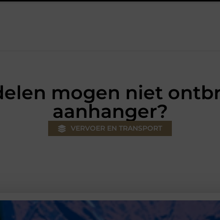
Autolift of goederenlift kiezen wat past bij jouw gebouw en geb
elen mogen niet ontb
aanhanger?
VERVOER EN TRANSPORT