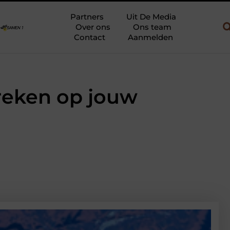
ruik
Uw slaapkamer verbouwen tot rustoase met een gietvloer 
Partners
Uit De Media
Over ons
Ons team
Contact
Aanmelden
reken op jouw