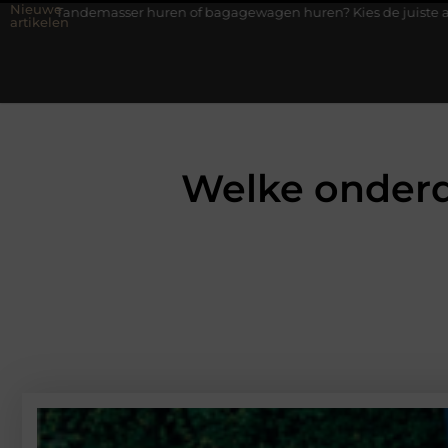
Nieuwe
en of bagagewagen huren? Kies de juiste aanhanger voor jouw klus
artikelen
Welke onderd