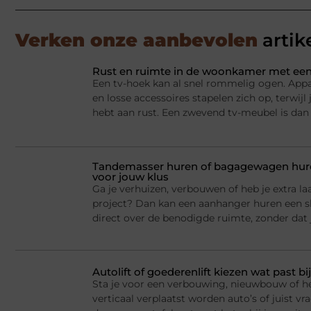
Verken onze aanbevolen
artik
Rust en ruimte in de woonkamer met een
Een tv-hoek kan al snel rommelig ogen. Appa
en losse accessoires stapelen zich op, terwij
hebt aan rust. Een zwevend tv-meubel is dan
Tandemasser huren of bagagewagen huren
voor jouw klus
Ga je verhuizen, verbouwen of heb je extra la
project? Dan kan een aanhanger huren een sl
direct over de benodigde ruimte, zonder dat j
Autolift of goederenlift kiezen wat past 
Sta je voor een verbouwing, nieuwbouw of he
verticaal verplaatst worden auto’s of juist v