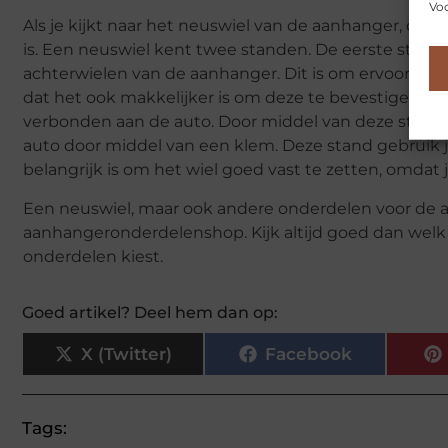
Voo
Als je kijkt naar het neuswiel van de aanhanger, dan
is. Een neuswiel kent twee standen. De eerste stand 
achterwielen van de aanhanger. Dit is om ervoor te 
dat het ook makkelijker is om deze te bevestigen aan
verbonden aan de auto. Door middel van deze stand 
auto door middel van een klem. Deze stand gebruik je
belangrijk is om het wiel goed vast te zetten, omdat 
Een neuswiel, maar ook andere onderdelen voor de a
aanhangeronderdelenshop. Kijk altijd goed dan welk ty
onderdelen kiest.
Goed artikel? Deel hem dan op:
X (Twitter)
Facebook
Tags: