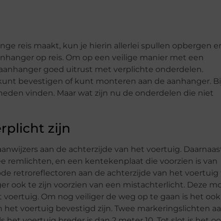
nge reis maakt, kun je hierin allerlei spullen opbergen e
nhanger op reis. Om op een veilige manier met een
de aanhanger goed uitrust met verplichte onderdelen.
 kunt bevestigen of kunt monteren aan de aanhanger. Bi
eden vinden. Maar wat zijn nu de onderdelen die niet
plicht zijn
anwijzers aan de achterzijde van het voertuig. Daarnaas
ee remlichten, en een kentekenplaat die voorzien is van
ode retroreflectoren aan de achterzijde van het voertuig
er ook te zijn voorzien van een mistachterlicht. Deze m
 voertuig. Om nog veiliger de weg op te gaan is het ook
an het voertuig bevestigd zijn. Twee markeringslichten a
s het voertuig breder is dan 2 meter 10. Tot slot is het o