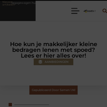
Nieuwe
ren? Kies de juiste aanhanger voor jouw klus
Autolift of goederenl
artikelen
Hoe kun je makkelijker kleine
bedragen lenen met spoed?
Lees er hier alles over!
AANBIEDINGEN
Gepubliceerd Door Samen 1.nl