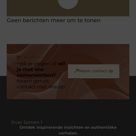
Geen berichten meer om te tonen
Heb je vragen of
wil
je met ons
Neem contact op
samenwerken?
Neem gerust
contact met ons op!
Over Samen 1
Ontdek inspirerende inzichten en authentieke
verhalen.