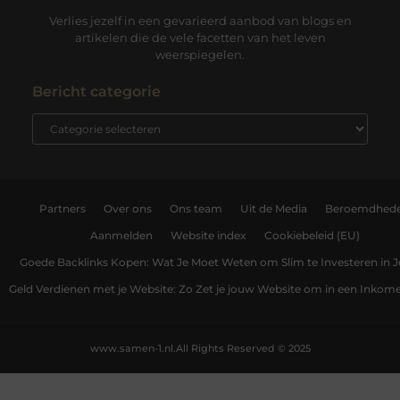
Verlies jezelf in een gevarieerd aanbod van blogs en
artikelen die de vele facetten van het leven
weerspiegelen.
Bericht categorie
Partners
Over ons
Ons team
Uit de Media
Beroemdhed
Aanmelden
Website index
Cookiebeleid (EU)
Goede Backlinks Kopen: Wat Je Moet Weten om Slim te Investeren in 
Geld Verdienen met je Website: Zo Zet je jouw Website om in een Inko
www.samen-1.nl.
All Rights Reserved © 2025