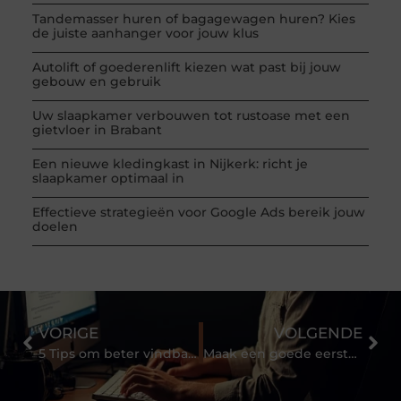
Tandemasser huren of bagagewagen huren? Kies
de juiste aanhanger voor jouw klus
Autolift of goederenlift kiezen wat past bij jouw
gebouw en gebruik
Uw slaapkamer verbouwen tot rustoase met een
gietvloer in Brabant
Een nieuwe kledingkast in Nijkerk: richt je
slaapkamer optimaal in
Effectieve strategieën voor Google Ads bereik jouw
doelen
VORIGE
VOLGENDE
5 Tips om beter vindbaar te worden op Google
Maak een goede eerste indruk met uw bedrijfsinterieur