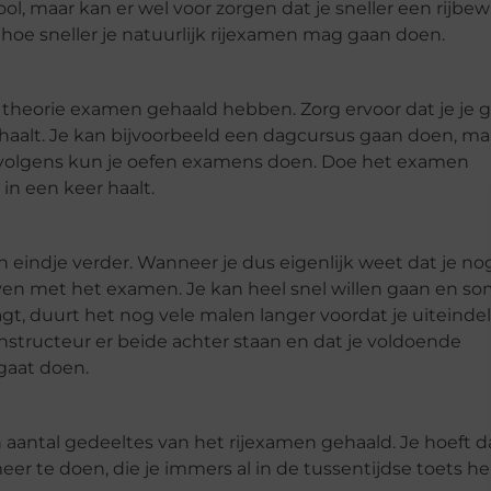
ol, maar kan er wel voor zorgen dat je sneller een rijbewi
, hoe sneller je natuurlijk rijexamen mag gaan doen.
e theorie examen gehaald hebben. Zorg ervoor dat je je 
haalt. Je kan bijvoorbeeld een dagcursus gaan doen, maa
rvolgens kun je oefen examens doen. Doe het examen
in een keer haalt.
n eindje verder. Wanneer je dus eigenlijk weet dat je no
en met het examen. Je kan heel snel willen gaan en s
gt, duurt het nog vele malen langer voordat je uiteindel
rijinstructeur er beide achter staan en dat je voldoende
 gaat doen.
n aantal gedeeltes van het rijexamen gehaald. Je hoeft 
 te doen, die je immers al in de tussentijdse toets h