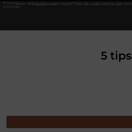
Nieuwe
 bagagewagen huren? Kies de juiste aanhanger voor jouw klus
artikelen
5 tip