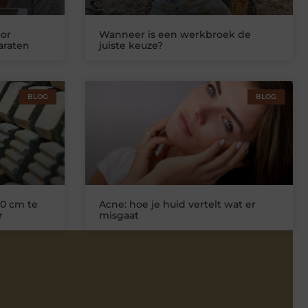
or
Wanneer is een werkbroek de
araten
juiste keuze?
BLOG
BLOG
0 cm te
Acne: hoe je huid vertelt wat er
r
misgaat