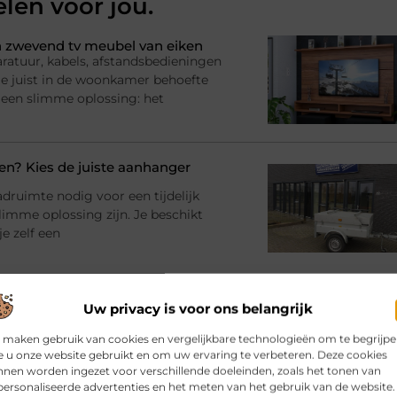
elen voor jou.
 zwevend tv meubel van eiken
ratuur, kabels, afstandsbedieningen
l je juist in de woonkamer behoefte
 een slimme oplossing: het
? Kies de juiste aanhanger
adruimte nodig voor een tijdelijk
imme oplossing zijn. Je beschikt
e zelf een
bij jouw gebouw en gebruik
Uw privacy is voor ons belangrijk
rinrichting en moet er iets
racht en materialen Dan komt al snel
 maken gebruik van cookies en vergelijkbare technologieën om te begrijp
atie
 u onze website gebruikt en om uw ervaring te verbeteren. Deze cookies
nen worden ingezet voor verschillende doeleinden, zoals het tonen van
ersonaliseerde advertenties en het meten van het gebruik van de website.