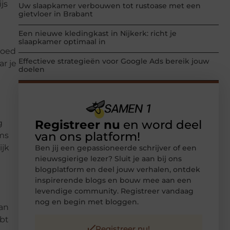
js
Uw slaapkamer verbouwen tot rustoase met een
gietvloer in Brabant
Een nieuwe kledingkast in Nijkerk: richt je
slaapkamer optimaal in
goed
Effectieve strategieën voor Google Ads bereik jouw
r je
doelen
Registreer nu
en word deel
g
van ons platform!
oms
ijk
Ben jij een gepassioneerde schrijver of een
nieuwsgierige lezer? Sluit je aan bij ons
blogplatform en deel jouw verhalen, ontdek
inspirerende blogs en bouw mee aan een
levendige community. Registreer vandaag
nog en begin met bloggen.
dan
ebt
Registreer nu!