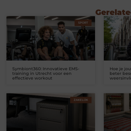
Gerelate
SPORT
Symbiont360: Innovatieve EMS-
Hoe je jo
training in Utrecht voor een
beter be
effectieve workout
weersinv
ZAKELIJK