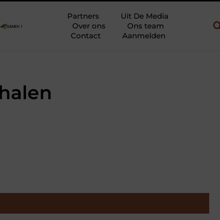
Uw slaapkamer verbouwen tot rustoase met een gietvloer in Bra
Partners
Uit De Media
Over ons
Ons team
Contact
Aanmelden
 halen