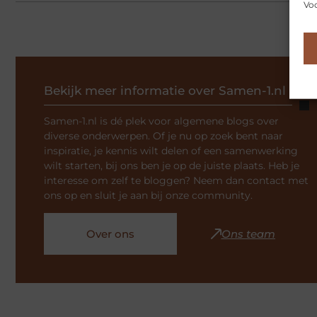
Voo
Bekijk meer informatie over Samen-1.nl
Samen-1.nl is dé plek voor algemene blogs over
diverse onderwerpen. Of je nu op zoek bent naar
inspiratie, je kennis wilt delen of een samenwerking
wilt starten, bij ons ben je op de juiste plaats. Heb je
interesse om zelf te bloggen? Neem dan contact met
ons op en sluit je aan bij onze community.
Over ons
Ons team