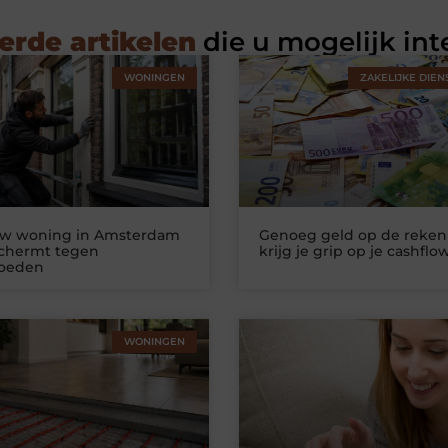
erde artikelen
die u mogelijk int
WONINGEN
ZAKELIJKE DIEN
uw woning in Amsterdam
Genoeg geld op de reken
schermt tegen
krijg je grip op je cashflo
loeden
WONINGEN