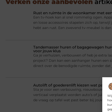
Verken onze aanbevolen
artik
Rust en ruimte in de woonkamer met een
Een tv-hoek kan al snel rommelig ogen. Appa
en losse accessoires stapelen zich op, terwij
hebt aan rust. Een zwevend tv-meubel is dan
Tandemasser huren of bagagewagen huren
voor jouw klus
Ga je verhuizen, verbouwen of heb je extra la
project? Dan kan een aanhanger huren een sl
direct over de benodigde ruimte, zonder dat j
Autolift of goederenlift kiezen wat past 
Sta je voor een verbouwing, nieuwbouw of he
verticaal verplaatst worden auto’s of juist v
Wij
de vraag op tafel wat past beter bij jouw situ
hoe
kun
gep