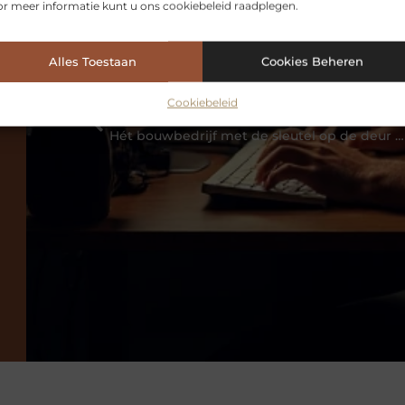
r meer informatie kunt u ons cookiebeleid raadplegen.
Alles Toestaan
Cookies Beheren
Cookiebeleid
VORIGE
Hét bouwbedrijf met de sleutel op de deur methode