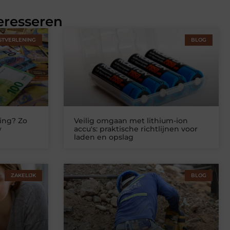
eresseren
STVERLENING
BLOG
ing? Zo
Veilig omgaan met lithium-ion
w
accu's: praktische richtlijnen voor
laden en opslag
ZAKELIJK
BLOG