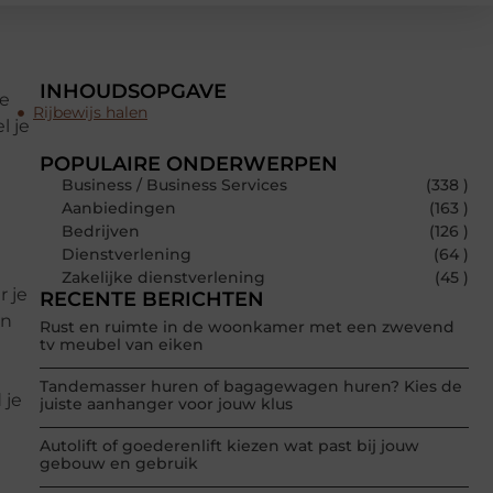
INHOUDSOPGAVE
de
Rijbewijs halen
l je
POPULAIRE ONDERWERPEN
Business / Business Services
(338 )
Aanbiedingen
(163 )
Bedrijven
(126 )
Dienstverlening
(64 )
Zakelijke dienstverlening
(45 )
r je
RECENTE BERICHTEN
en
Rust en ruimte in de woonkamer met een zwevend
tv meubel van eiken
Tandemasser huren of bagagewagen huren? Kies de
 je
juiste aanhanger voor jouw klus
Autolift of goederenlift kiezen wat past bij jouw
gebouw en gebruik