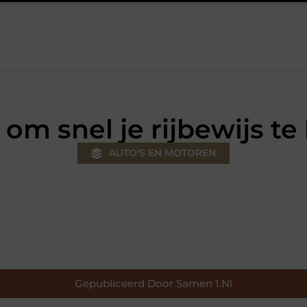
Autolift of goederenlift kiezen wat past bij jouw gebouw en gebruik
s om snel je rijbewijs te
AUTO'S EN MOTOREN
Gepubliceerd Door Samen 1.nl