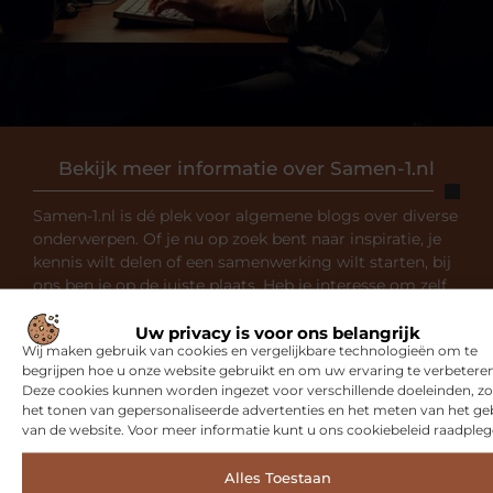
Bekijk meer informatie over Samen-1.nl
Samen-1.nl is dé plek voor algemene blogs over diverse
onderwerpen. Of je nu op zoek bent naar inspiratie, je
kennis wilt delen of een samenwerking wilt starten, bij
ons ben je op de juiste plaats. Heb je interesse om zelf
te bloggen? Neem dan contact met ons op en sluit je
aan bij onze community.
Uw privacy is voor ons belangrijk
Wij maken gebruik van cookies en vergelijkbare technologieën om te
begrijpen hoe u onze website gebruikt en om uw ervaring te verbeteren
Over ons
Ons team
Deze cookies kunnen worden ingezet voor verschillende doeleinden, zo
het tonen van gepersonaliseerde advertenties en het meten van het ge
van de website. Voor meer informatie kunt u ons cookiebeleid raadpleg
Alles Toestaan