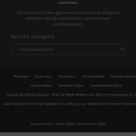
verhalen.
Verlies jezelf in een gevarieerd aanbod van blogs en
artikelen die de vele facetten van het leven
weerspiegelen.
Bericht categorie
Partners
Over ons
Ons team
Uit de Media
Beroemdhed
Aanmelden
Website index
Cookiebeleid (EU)
Goede Backlinks Kopen: Wat Je Moet Weten om Slim te Investeren in 
Geld Verdienen met je Website: Zo Zet je jouw Website om in een Inko
www.samen-1.nl.
All Rights Reserved © 2025