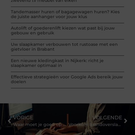
zwevend tv meubel van eiken
Tandemasser huren of bagagewagen huren? Kies
de juiste aanhanger voor jouw klus
Autolift of goederenlift kiezen wat past bij jouw
gebouw en gebruik
Uw slaapkamer verbouwen tot rustoase met een
gietvloer in Brabant
Een nieuwe kledingkast in Nijkerk: richt je
slaapkamer optimaal in
Effectieve strategieën voor Google Ads bereik jouw
doelen
VORIGE
VOLGENDE
Waar moet je goed op letten als je pech hebt met je auto? En wat kost een autoverzekering per maand?
Voorkom brandoverslag bij een brand dankzij deze specialist