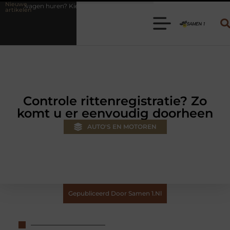
Nieuwe
es de juiste aanhanger voor jouw klus
Autolift of goederenlift kiez
artikelen
Controle rittenregistratie? Zo
komt u er eenvoudig doorheen
AUTO'S EN MOTOREN
Gepubliceerd Door Samen 1.nl