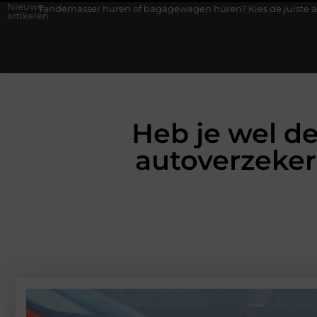
Nieuwe
huren of bagagewagen huren? Kies de juiste aanhanger voor jouw k
artikelen
Heb je wel d
autoverzeker