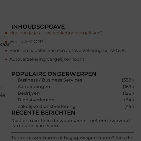
INHOUDSOPGAVE
Hoe doe je je autoverzekering vergelijken?
dere
Wie is AEGON?
kaar
Voor- en nadelen van een autoverzekering bij AEGON
Autoverzekering vergelijken loont
POPULAIRE ONDERWERPEN
Business / Business Services
(338 )
Aanbiedingen
(163 )
g
Bedrijven
(126 )
ele
Dienstverlening
(64 )
Zakelijke dienstverlening
(45 )
RECENTE BERICHTEN
Rust en ruimte in de woonkamer met een zwevend
tv meubel van eiken
Tandemasser huren of bagagewagen huren? Kies de