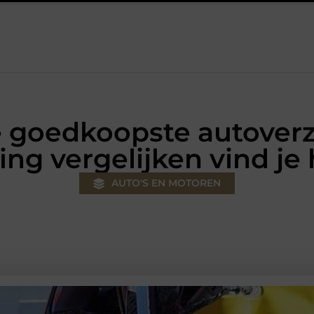
lus
Autolift of goederenlift kiezen wat past bij jouw gebouw en 
e goedkoopste autover
ing vergelijken vind je
AUTO'S EN MOTOREN