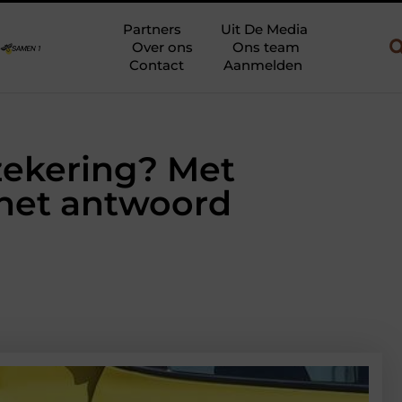
gebruik
Uw slaapkamer verbouwen tot rustoase met een gietvlo
Partners
Uit De Media
Over ons
Ons team
Contact
Aanmelden
zekering? Met
 het antwoord