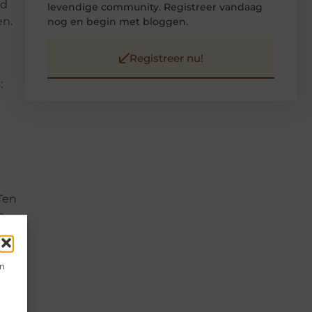
ld
levendige community. Registreer vandaag
en.
nog en begin met bloggen.
Registreer nu!
:
Ten
s
en
rote
ine