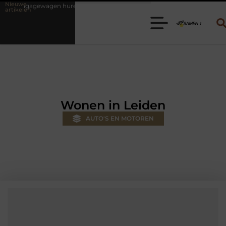
Nieuwe
uren? Kies de juiste aanhanger voor jouw klus
Autolift of goederen
artikelen
Wonen in Leiden
AUTO'S EN MOTOREN