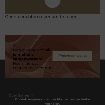
Geen berichten meer om te tonen
Heb je vragen of
wil
je met ons
Neem contact op
samenwerken?
Neem gerust
contact met ons op!
Over Samen 1
Ontdek inspirerende inzichten en authentieke
verhalen.