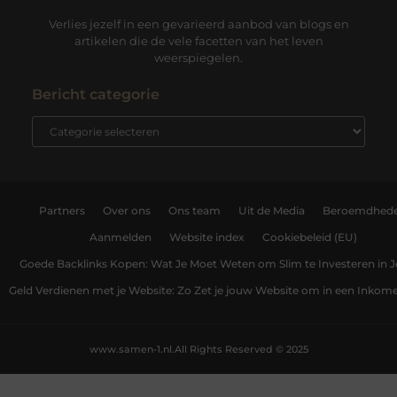
Verlies jezelf in een gevarieerd aanbod van blogs en
artikelen die de vele facetten van het leven
weerspiegelen.
Bericht categorie
Partners
Over ons
Ons team
Uit de Media
Beroemdhed
Aanmelden
Website index
Cookiebeleid (EU)
Goede Backlinks Kopen: Wat Je Moet Weten om Slim te Investeren in 
Geld Verdienen met je Website: Zo Zet je jouw Website om in een Inko
www.samen-1.nl.
All Rights Reserved © 2025