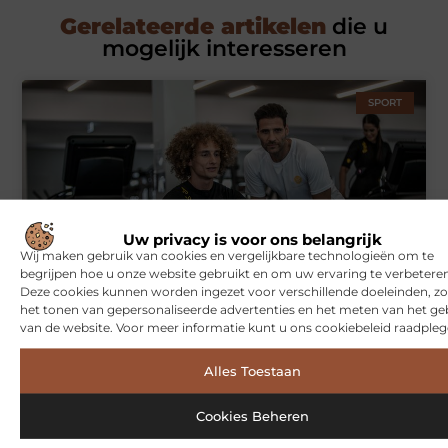
Gerelateerde artikelen
die u
mogelijk interesseren
SPORT
Uw privacy is voor ons belangrijk
Wij maken gebruik van cookies en vergelijkbare technologieën om te
begrijpen hoe u onze website gebruikt en om uw ervaring te verbeteren
Symbiont360: Innovatieve EMS-training in Utrecht voor een
Deze cookies kunnen worden ingezet voor verschillende doeleinden, zo
effectieve workout
het tonen van gepersonaliseerde advertenties en het meten van het ge
van de website. Voor meer informatie kunt u ons cookiebeleid raadpleg
Alles Toestaan
WONINGEN
Cookies Beheren