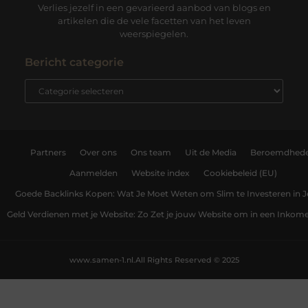
Verlies jezelf in een gevarieerd aanbod van blogs en
artikelen die de vele facetten van het leven
weerspiegelen.
Bericht categorie
Partners
Over ons
Ons team
Uit de Media
Beroemdhed
Aanmelden
Website index
Cookiebeleid (EU)
Goede Backlinks Kopen: Wat Je Moet Weten om Slim te Investeren in 
Geld Verdienen met je Website: Zo Zet je jouw Website om in een Inko
www.samen-1.nl.
All Rights Reserved © 2025