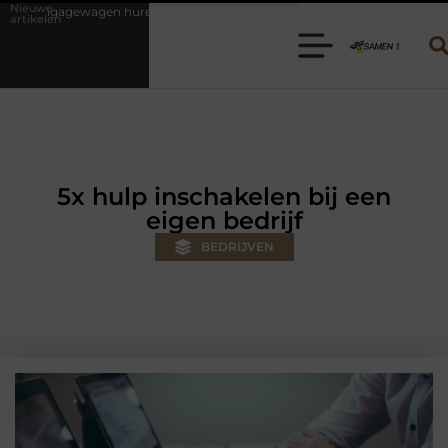
Nieuwe
en? Kies de juiste aanhanger voor jouw klus
Autolift of goederenlif
artikelen
5x hulp inschakelen bij een
eigen bedrijf
BEDRIJVEN