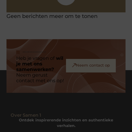
Geen berichten meer om te tonen
Heb je vragen of
wil
je met ons
Neem contact op
samenwerken?
Neem gerust
contact met ons op!
Over Samen 1
Ontdek inspirerende inzichten en authentieke
verhalen.