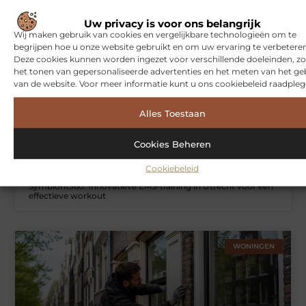
Gerelateerde artikelen
die u
mogelijk interesseren
Uw privacy is voor ons belangrijk
Wij maken gebruik van cookies en vergelijkbare technologieën om te
begrijpen hoe u onze website gebruikt en om uw ervaring te verbeteren
Deze cookies kunnen worden ingezet voor verschillende doeleinden, zo
SPORT
het tonen van gepersonaliseerde advertenties en het meten van het ge
van de website. Voor meer informatie kunt u ons cookiebeleid raadpleg
Alles Toestaan
Cookies Beheren
Cookiebeleid
Symbiont360: Innovatieve EMS-training in Utrecht voor een
effectieve workout
WONINGEN