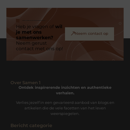
Heb je vragen of
wil
je met ons
Neem contact op
samenwerken?
Neem gerust
contact met ons op!
Over Samen 1
Ontdek inspirerende inzichten en authentieke
verhalen.
Verlies jezelf in een gevarieerd aanbod van blogs en
artikelen die de vele facetten van het leven
weerspiegelen.
Bericht categorie