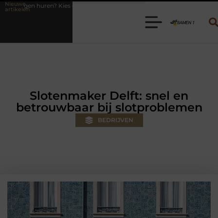
Nieuwe
e juiste aanhanger voor jouw klus
Autolift of goederenlift kiezen w
artikelen
Slotenmaker Delft: snel en
betrouwbaar bij slotproblemen
BEDRIJVEN