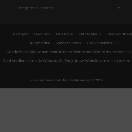
Partners
Over ons
Ons team
Uit de Media
Beroemdhed
Aanmelden
Website index
Cookiebeleid (EU)
Goede Backlinks Kopen: Wat Je Moet Weten om Slim te Investeren in 
Geld Verdienen met je Website: Zo Zet je jouw Website om in een Inko
www.samen-1.nl.
All Rights Reserved © 2025