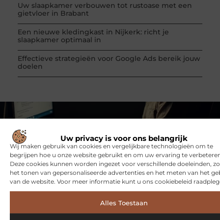
Uw slaapkamer verbouwen tot rustoase met een
gietvloer in Brabant
Een nieuwe kledingkast in Nijkerk: richt je
slaapkamer optimaal in
Effectieve strategieën voor Google Ads bereik jouw
doelen
VORIGE
VOLGENDE
Comfortabel autobedrijf in Grave met extra service
Citizen horloge heren: tijdloze klasse voor de moderne man
Uw privacy is voor ons belangrijk
Wij maken gebruik van cookies en vergelijkbare technologieën om te
begrijpen hoe u onze website gebruikt en om uw ervaring te verbeteren
Deze cookies kunnen worden ingezet voor verschillende doeleinden, zo
het tonen van gepersonaliseerde advertenties en het meten van het ge
van de website. Voor meer informatie kunt u ons cookiebeleid raadpleg
Alles Toestaan