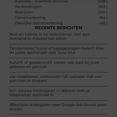
Business / Business Services
(338 )
Aanbiedingen
(163 )
Bedrijven
(126 )
Dienstverlening
(64 )
Zakelijke dienstverlening
(45 )
RECENTE BERICHTEN
Rust en ruimte in de woonkamer met een
zwevend tv meubel van eiken
Tandemasser huren of bagagewagen huren? Kies
de juiste aanhanger voor jouw klus
Autolift of goederenlift kiezen wat past bij jouw
gebouw en gebruik
Uw slaapkamer verbouwen tot rustoase met een
gietvloer in Brabant
Een nieuwe kledingkast in Nijkerk: richt je
slaapkamer optimaal in
Effectieve strategieën voor Google Ads bereik jouw
doelen