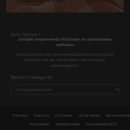
contact met ons op!
Over Samen 1
Ontdek inspirerende inzichten en authentieke
verhalen.
Verlies jezelf in een gevarieerd aanbod van blogs en
artikelen die de vele facetten van het leven
weerspiegelen.
Bericht categorie
Partners
Over ons
Ons team
Uit de Media
Beroemdhed
Aanmelden
Website index
Cookiebeleid (EU)