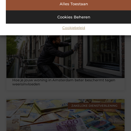
Symbiont360: Innovatieve EMS-training in Utrecht voor een
Alles Toestaan
effectieve workout
Cookies Beheren
WONINGEN
Cookiebeleid
Hoe je jouw woning in Amsterdam beter beschermt tegen
weersinvloeden
ZAKELIJKE DIENSTVERLENING