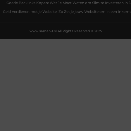
Goede Backlinks Kopen: Wat Je Moet Weten om Slim te Investeren in 
Geld Verdienen met je Website: Zo Zet je jouw Website om in een Inko
www.samen-1.nl.
All Rights Reserved © 2025