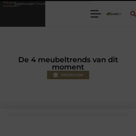
Nieuwe
ren? Kies de juiste aanhanger voor jouw klus
Autolift of goederenli
artikelen
De 4 meubeltrends van dit
moment
BEDRIJVEN