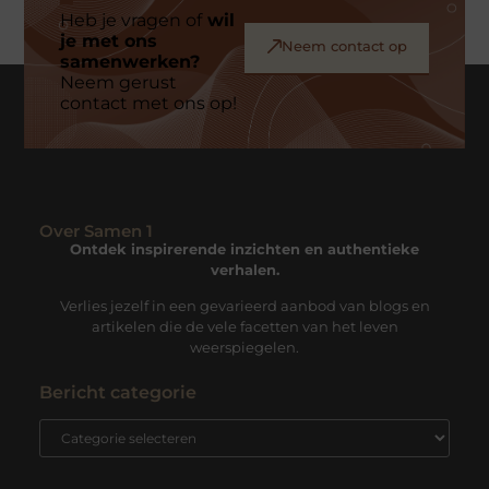
Heb je vragen of
wil
je met ons
Neem contact op
samenwerken?
Neem gerust
contact met ons op!
Over Samen 1
Ontdek inspirerende inzichten en authentieke
verhalen.
Verlies jezelf in een gevarieerd aanbod van blogs en
artikelen die de vele facetten van het leven
weerspiegelen.
Bericht categorie