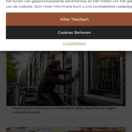
het tonen van gepersonaliseerde advertenties en het meten van het ge
van de website. Voor meer informatie kunt u ons cookiebeleid raadpleg
Alles Toestaan
Symbiont360: Innovatieve EMS-training in Utrecht voor een
effectieve workout
Cookies Beheren
Cookiebeleid
WONINGEN
Hoe je jouw woning in Amsterdam beter beschermt tegen
weersinvloeden