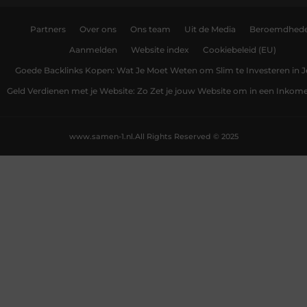
Partners
Over ons
Ons team
Uit de Media
Beroemdhed
Aanmelden
Website index
Cookiebeleid (EU)
Goede Backlinks Kopen: Wat Je Moet Weten om Slim te Investeren in 
Geld Verdienen met je Website: Zo Zet je jouw Website om in een Inko
www.samen-1.nl.
All Rights Reserved © 2025