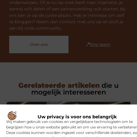
onderwerpen. Of je nu op zoek bent naar inspiratie, je
kennis wilt delen of een samenwerking wilt starten, bij
ons ben je op de juiste plaats. Heb je interesse om zelf
te bloggen? Neem dan contact met ons op en sluit je
aan bij onze community.
Over ons
Ons team
Gerelateerde artikelen
die u
mogelijk interesseren
SPORT
Uw privacy is voor ons belangrijk
Wij maken gebruik van cookies en vergelijkbare technologieën om te
begrijpen hoe u onze website gebruikt en om uw ervaring te verbeteren
Deze cookies kunnen worden ingezet voor verschillende doeleinden, zo