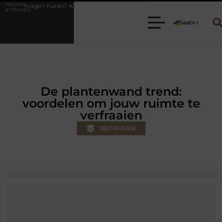
Nieuwe
 Kies de juiste aanhanger voor jouw klus
Autolift of goederenlift k
artikelen
De plantenwand trend:
voordelen om jouw ruimte te
verfraaien
BEDRIJVEN