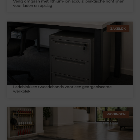
Veilig omgaan met lithium-ion accu's: praktische richtlijnen
voor laden en opslag
ZAKELIJK
Ladeblokken tweedehands voor een georganiseerde
werkplek
WONINGEN