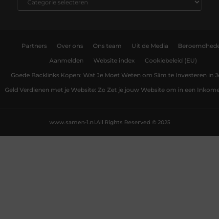
Partners
Over ons
Ons team
Uit de Media
Beroemdhed
Aanmelden
Website index
Cookiebeleid (EU)
Goede Backlinks Kopen: Wat Je Moet Weten om Slim te Investeren in 
Geld Verdienen met je Website: Zo Zet je jouw Website om in een Inko
www.samen-1.nl.
All Rights Reserved © 2025