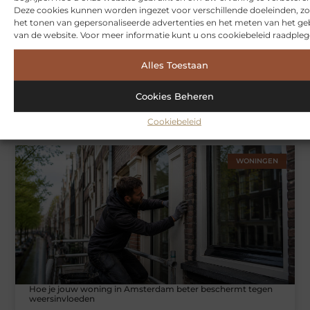
Deze cookies kunnen worden ingezet voor verschillende doeleinden, zo
het tonen van gepersonaliseerde advertenties en het meten van het ge
van de website. Voor meer informatie kunt u ons cookiebeleid raadpleg
Alles Toestaan
Cookies Beheren
Symbiont360: Innovatieve EMS-training in Utrecht voor een
effectieve workout
Cookiebeleid
WONINGEN
Hoe je jouw woning in Amsterdam beter beschermt tegen
weersinvloeden