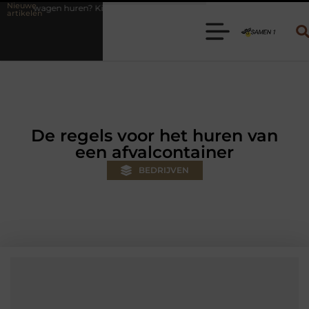
Nieuwe
en? Kies de juiste aanhanger voor jouw klus
Autolift of goederenlif
artikelen
De regels voor het huren van
een afvalcontainer
BEDRIJVEN