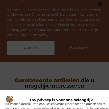
Samen-1.nl is dé plek voor algemene blogs over diverse
onderwerpen. Of je nu op zoek bent naar inspiratie, je
kennis wilt delen of een samenwerking wilt starten, bij
ons ben je op de juiste plaats. Heb je interesse om zelf
te bloggen? Neem dan contact met ons op en sluit je
aan bij onze community.
Over ons
Ons team
Gerelateerde artikelen
die u
mogelijk interesseren
SPORT
Uw privacy is voor ons belangrijk
Wij maken gebruik van cookies en vergelijkbare technologieën om te
begrijpen hoe u onze website gebruikt en om uw ervaring te verbeteren