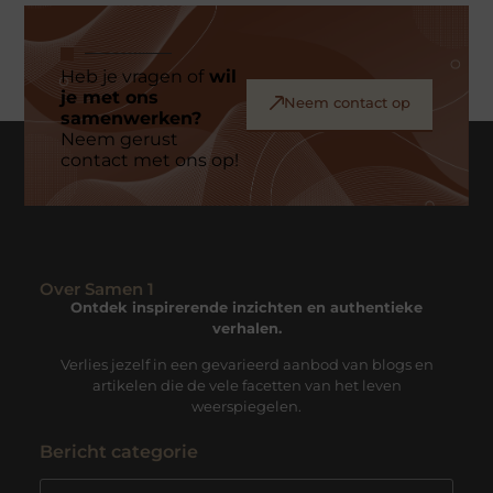
Heb je vragen of
wil
je met ons
Neem contact op
samenwerken?
Neem gerust
contact met ons op!
Over Samen 1
Ontdek inspirerende inzichten en authentieke
verhalen.
Verlies jezelf in een gevarieerd aanbod van blogs en
artikelen die de vele facetten van het leven
weerspiegelen.
Bericht categorie