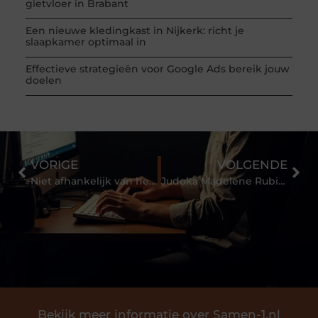
gietvloer in Brabant
Een nieuwe kledingkast in Nijkerk: richt je
slaapkamer optimaal in
Effectieve strategieën voor Google Ads bereik jouw
doelen
VORIGE
VOLGENDE
Niet afhankelijk van het OV hoeven zijn
Judoka Madelene Rubinstein zoekt avontuur op
Bekijk meer informatie over Samen-1.nl