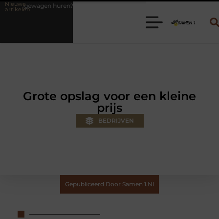
Nieuwe
n? Kies de juiste aanhanger voor jouw klus
Autolift of goederenlif
artikelen
Grote opslag voor een kleine
prijs
BEDRIJVEN
Gepubliceerd Door Samen 1.nl