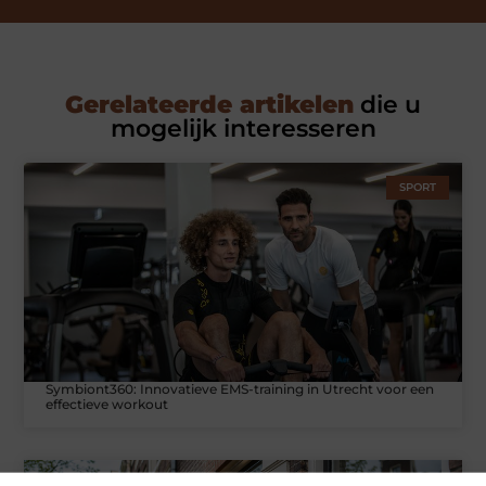
Gerelateerde artikelen
die u
mogelijk interesseren
SPORT
Symbiont360: Innovatieve EMS-training in Utrecht voor een
effectieve workout
WONINGEN