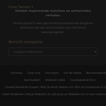
Over Samen 1
Ontdek inspirerende inzichten en authentieke
verhalen.
Verlies jezelf in een gevarieerd aanbod van blogs en
artikelen die de vele facetten van het leven
weerspiegelen.
Bericht categorie
Partners
Over ons
Ons team
Uit de Media
Beroemdhed
Aanmelden
Website index
Cookiebeleid (EU)
Goede Backlinks Kopen: Wat Je Moet Weten om Slim te Investeren in 
Geld Verdienen met je Website: Zo Zet je jouw Website om in een Inko