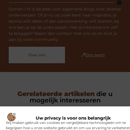
Samen-1.nl is dé plek voor algemene blogs over diverse
onderwerpen. Of je nu op zoek bent naar inspiratie, je
kennis wilt delen of een samenwerking wilt starten, bij
ons ben je op de juiste plaats. Heb je interesse om zelf
te bloggen? Neem dan contact met ons op en sluit je
aan bij onze community.
Over ons
Ons team
Gerelateerde artikelen
die u
mogelijk interesseren
SPORT
Uw privacy is voor ons belangrijk
Wij maken gebruik van cookies en vergelijkbare technologieën om te
begrijpen hoe u onze website gebruikt en om uw ervaring te verbeteren