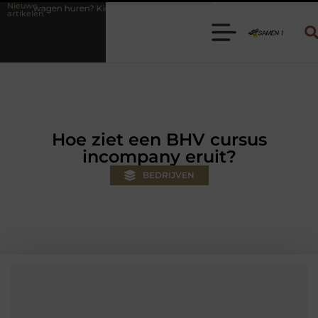
Nieuwe
Kies de juiste aanhanger voor jouw klus
Autolift of goederenlift ki
artikelen
Hoe ziet een BHV cursus
incompany eruit?
BEDRIJVEN