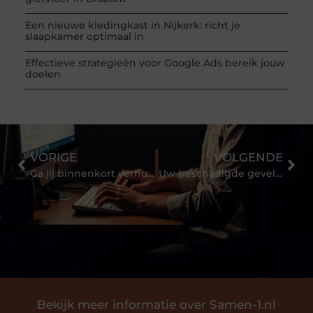
Een nieuwe kledingkast in Nijkerk: richt je
slaapkamer optimaal in
Effectieve strategieën voor Google Ads bereik jouw
doelen
VORIGE
VOLGENDE
Ga jij binnenkort verhuizen?
Uw beschadigde gevel opnieuw laten spuiten
Bekijk meer informatie over Samen-1.nl