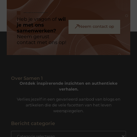
Heb je vragen of
wil
je met ons
Neem contact op
samenwerken?
Neem gerust
contact met ons op!
Over Samen 1
Ontdek inspirerende inzichten en authentieke
verhalen.
Verlies jezelf in een gevarieerd aanbod van blogs en
artikelen die de vele facetten van het leven
weerspiegelen.
Bericht categorie