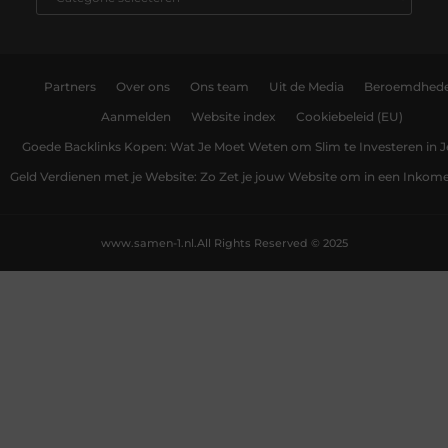
Partners
Over ons
Ons team
Uit de Media
Beroemdhed
Aanmelden
Website index
Cookiebeleid (EU)
Goede Backlinks Kopen: Wat Je Moet Weten om Slim te Investeren in 
Geld Verdienen met je Website: Zo Zet je jouw Website om in een Inko
www.samen-1.nl.
All Rights Reserved © 2025