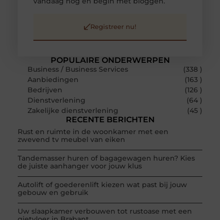
vandaag nog en begin met bloggen.
Registreer nu!
POPULAIRE ONDERWERPEN
Business / Business Services
(338 )
Aanbiedingen
(163 )
Bedrijven
(126 )
Dienstverlening
(64 )
Zakelijke dienstverlening
(45 )
RECENTE BERICHTEN
Rust en ruimte in de woonkamer met een
zwevend tv meubel van eiken
Tandemasser huren of bagagewagen huren? Kies
de juiste aanhanger voor jouw klus
Autolift of goederenlift kiezen wat past bij jouw
gebouw en gebruik
Uw slaapkamer verbouwen tot rustoase met een
gietvloer in Brabant