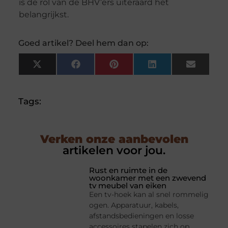
is de rol van de BHV’ers uiteraard het
belangrijkst.
Goed artikel? Deel hem dan op:
X
Facebook
Pinterest
LinkedIn
Email
(Twitter)
Tags:
Verken onze aanbevolen
artikelen voor jou.
Rust en ruimte in de
woonkamer met een zwevend
tv meubel van eiken
Een tv-hoek kan al snel rommelig
ogen. Apparatuur, kabels,
afstandsbedieningen en losse
accessoires stapelen zich op,