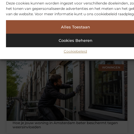
Deze cookies kunnen worden ingezet voor verschillende doeleinden, zo
het tonen van gepersonaliseerde advertenties en het meten van het ge
van de website. Voor meer informatie kunt u ons cookiebeleid raadpleg
Alles Toestaan
Cookies Beheren
Symbiont360: Innovatieve EMS-training in Utrecht voor een
effectieve workout
Cookiebeleid
WONINGEN
Hoe je jouw woning in Amsterdam beter beschermt tegen
weersinvloeden