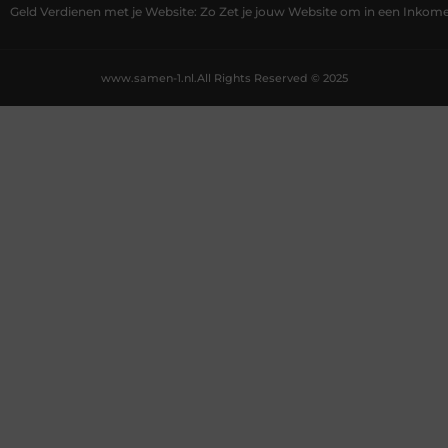
Geld Verdienen met je Website: Zo Zet je jouw Website om in een Inko
www.samen-1.nl.
All Rights Reserved © 2025