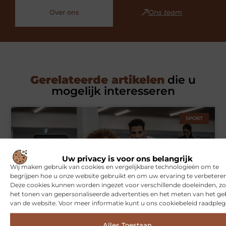
Over ons
Ons team
Gerelateerde artikelen
die u
mogelijk interesseren
SPORT
Uw privacy is voor ons belangrijk
Wij maken gebruik van cookies en vergelijkbare technologieën om te
begrijpen hoe u onze website gebruikt en om uw ervaring te verbeteren
Deze cookies kunnen worden ingezet voor verschillende doeleinden, zo
het tonen van gepersonaliseerde advertenties en het meten van het ge
van de website. Voor meer informatie kunt u ons cookiebeleid raadpleg
Symbiont360: Innovatieve EMS-training in Utrecht voor een
effectieve workout
Alles Toestaan