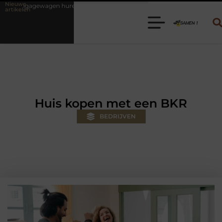
Nieuwe
en? Kies de juiste aanhanger voor jouw klus
Autolift of goederenli
artikelen
Huis kopen met een BKR
BEDRIJVEN