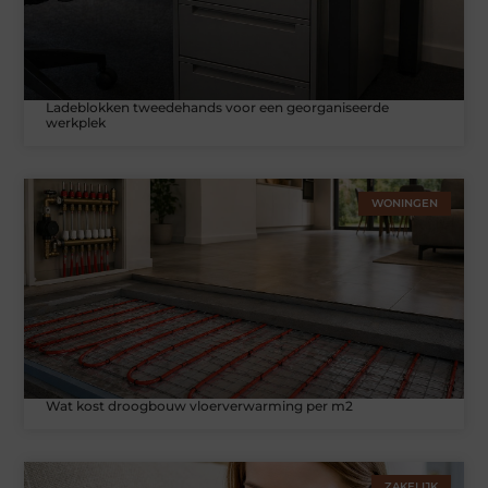
Ladeblokken tweedehands voor een georganiseerde
werkplek
WONINGEN
Wat kost droogbouw vloerverwarming per m2
ZAKELIJK