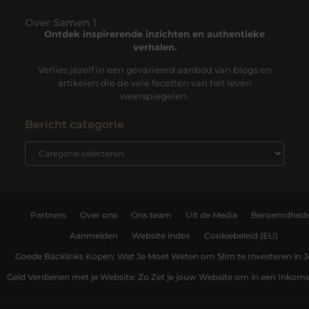
Over Samen 1
Ontdek inspirerende inzichten en authentieke
verhalen.
Verlies jezelf in een gevarieerd aanbod van blogs en
artikelen die de vele facetten van het leven
weerspiegelen.
Bericht categorie
Partners
Over ons
Ons team
Uit de Media
Beroemdhed
Aanmelden
Website index
Cookiebeleid (EU)
Goede Backlinks Kopen: Wat Je Moet Weten om Slim te Investeren in 
Geld Verdienen met je Website: Zo Zet je jouw Website om in een Inko