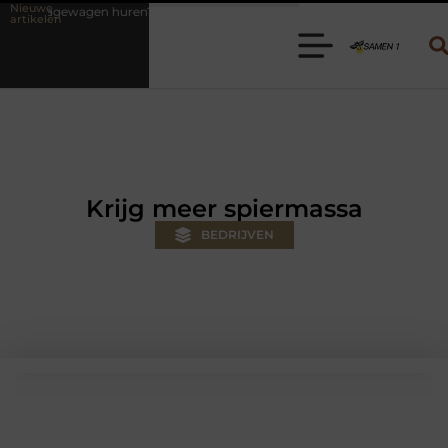
Nieuwe
en? Kies de juiste aanhanger voor jouw klus
Autolift of goederenlif
artikelen
Krijg meer spiermassa
BEDRIJVEN