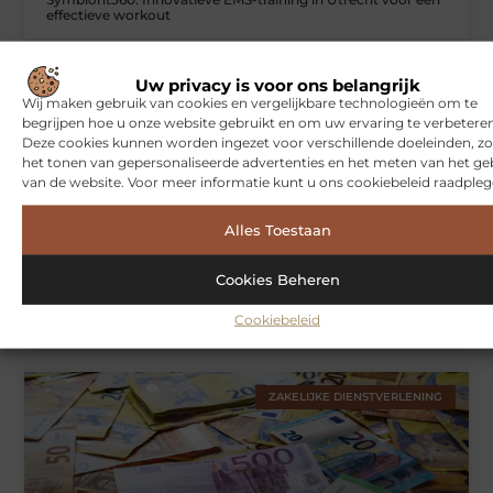
effectieve workout
Uw privacy is voor ons belangrijk
WONINGEN
Wij maken gebruik van cookies en vergelijkbare technologieën om te
begrijpen hoe u onze website gebruikt en om uw ervaring te verbeteren
Deze cookies kunnen worden ingezet voor verschillende doeleinden, zo
het tonen van gepersonaliseerde advertenties en het meten van het ge
van de website. Voor meer informatie kunt u ons cookiebeleid raadpleg
Alles Toestaan
Cookies Beheren
Hoe je jouw woning in Amsterdam beter beschermt tegen
weersinvloeden
Cookiebeleid
ZAKELIJKE DIENSTVERLENING