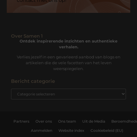
contact met ons op!
Over Samen 1
Ontdek inspirerende inzichten en authentieke
verhalen.
Verlies jezelf in een gevarieerd aanbod van blogs en
artikelen die de vele facetten van het leven
weerspiegelen.
Bericht categorie
Partners
Over ons
Ons team
Uit de Media
Beroemdhed
Aanmelden
Website index
Cookiebeleid (EU)