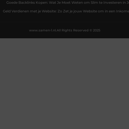
Goede Backlinks Kopen: Wat Je Moet Weten om Slim te Investeren in 
Geld Verdienen met je Website: Zo Zet je jouw Website om in een Inko
www.samen-1.nl.
All Rights Reserved © 2025