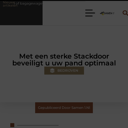
Nieuwe
agen huren? Kies de juiste aanhanger voor jouw klus
Autolift of go
artikelen
Met een sterke Stackdoor
beveiligt u uw pand optimaal
BEDRIJVEN
Gepubliceerd Door Samen 1.nl