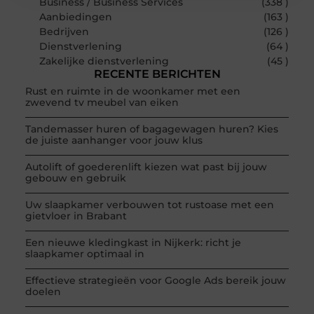
Business / Business Services
(338 )
Aanbiedingen
(163 )
Bedrijven
(126 )
Dienstverlening
(64 )
Zakelijke dienstverlening
(45 )
RECENTE BERICHTEN
Rust en ruimte in de woonkamer met een
zwevend tv meubel van eiken
Tandemasser huren of bagagewagen huren? Kies
de juiste aanhanger voor jouw klus
Autolift of goederenlift kiezen wat past bij jouw
gebouw en gebruik
Uw slaapkamer verbouwen tot rustoase met een
gietvloer in Brabant
Een nieuwe kledingkast in Nijkerk: richt je
slaapkamer optimaal in
Effectieve strategieën voor Google Ads bereik jouw
doelen