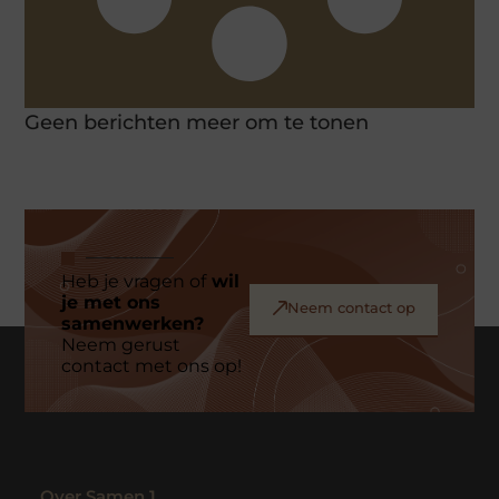
Geen berichten meer om te tonen
Heb je vragen of
wil
je met ons
Neem contact op
samenwerken?
Neem gerust
contact met ons op!
Over Samen 1