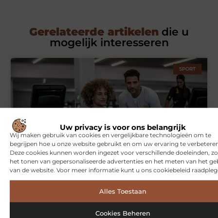
Gerelateerde artikelen
die u
mogelijk interesseren
SPORT
Uw privacy is voor ons belangrijk
Wij maken gebruik van cookies en vergelijkbare technologieën om te
begrijpen hoe u onze website gebruikt en om uw ervaring te verbeteren
Deze cookies kunnen worden ingezet voor verschillende doeleinden, zo
Symbiont360: Innovatieve EMS-training in Utrecht voor een
het tonen van gepersonaliseerde advertenties en het meten van het ge
effectieve workout
van de website. Voor meer informatie kunt u ons cookiebeleid raadpleg
Alles Toestaan
WONINGEN
Cookies Beheren