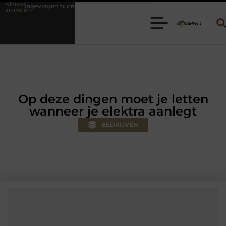
Nieuwe
en? Kies de juiste aanhanger voor jouw klus
Autolift of goederenli
artikelen
Op deze dingen moet je letten
wanneer je elektra aanlegt
BEDRIJVEN