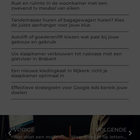
Rust en ruimte in de woonkamer met een
zwevend tv meubel van eiken
Tandemasser huren of bagagewagen huren? Kies
de juiste aanhanger voor jouw klus
Autolift of goederenlift kiezen wat past bij jouw
gebouw en gebruik
Uw slaapkamer verbouwen tot rustoase met een
gietvloer in Brabant
Een nieuwe kledingkast in Nijkerk: richt je
slaapkamer optimaal in
Effectieve strategieën voor Google Ads bereik jouw
doelen
VORIGE
VOLGENDE
Wat doet een makelaar in Heerlen nou precies?
Waar moet je op letten bij het inrichten van je thuis werkplek tijdens de laatste maanden van de cor