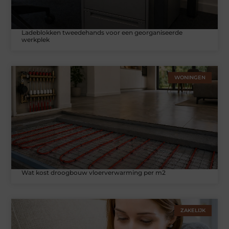
Ladeblokken tweedehands voor een georganiseerde
werkplek
WONINGEN
Wat kost droogbouw vloerverwarming per m2
ZAKELIJK