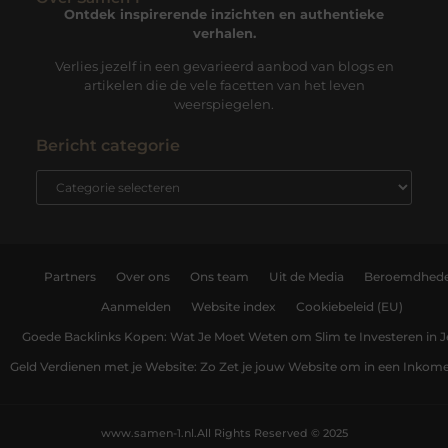
Ontdek inspirerende inzichten en authentieke
verhalen.
Verlies jezelf in een gevarieerd aanbod van blogs en
artikelen die de vele facetten van het leven
weerspiegelen.
Bericht categorie
Partners
Over ons
Ons team
Uit de Media
Beroemdhed
Aanmelden
Website index
Cookiebeleid (EU)
Goede Backlinks Kopen: Wat Je Moet Weten om Slim te Investeren in 
Geld Verdienen met je Website: Zo Zet je jouw Website om in een Inko
www.samen-1.nl.
All Rights Reserved © 2025