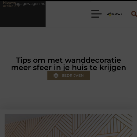
Nieuwe
uren? Kies de juiste aanhanger voor jouw klus
Autolift of goederen
artikelen
Tips om met wanddecoratie
meer sfeer in je huis te krijgen
BEDRIJVEN