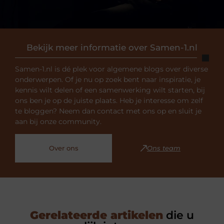
Bekijk meer informatie over Samen-1.nl
Samen-1.nl is dé plek voor algemene blogs over diverse
onderwerpen. Of je nu op zoek bent naar inspiratie, je
kennis wilt delen of een samenwerking wilt starten, bij
ons ben je op de juiste plaats. Heb je interesse om zelf
te bloggen? Neem dan contact met ons op en sluit je
aan bij onze community.
Over ons
Ons team
Gerelateerde artikelen
die u