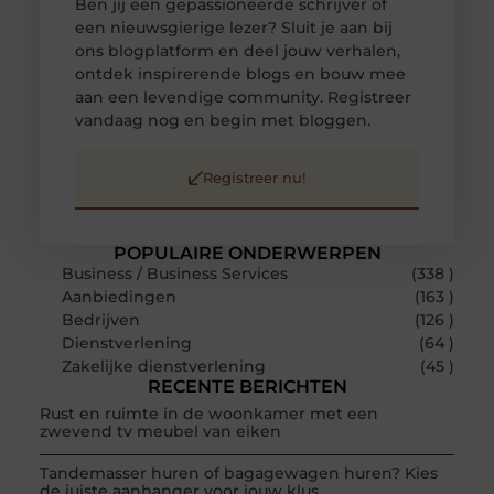
Ben jij een gepassioneerde schrijver of
een nieuwsgierige lezer? Sluit je aan bij
ons blogplatform en deel jouw verhalen,
ontdek inspirerende blogs en bouw mee
aan een levendige community. Registreer
vandaag nog en begin met bloggen.
Registreer nu!
POPULAIRE ONDERWERPEN
Business / Business Services
(338 )
Aanbiedingen
(163 )
Bedrijven
(126 )
Dienstverlening
(64 )
Zakelijke dienstverlening
(45 )
RECENTE BERICHTEN
Rust en ruimte in de woonkamer met een
zwevend tv meubel van eiken
Tandemasser huren of bagagewagen huren? Kies
de juiste aanhanger voor jouw klus