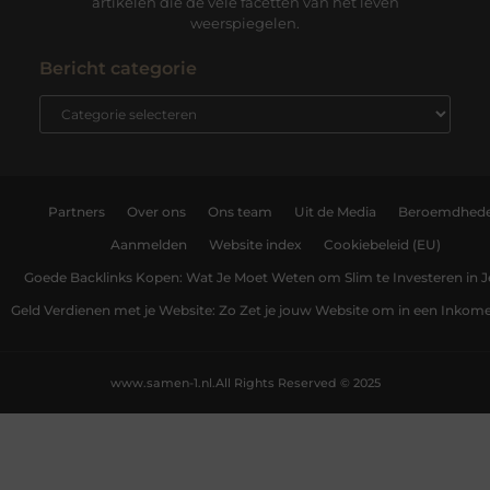
artikelen die de vele facetten van het leven
weerspiegelen.
Bericht categorie
Partners
Over ons
Ons team
Uit de Media
Beroemdhed
Aanmelden
Website index
Cookiebeleid (EU)
Goede Backlinks Kopen: Wat Je Moet Weten om Slim te Investeren in 
Geld Verdienen met je Website: Zo Zet je jouw Website om in een Inko
www.samen-1.nl.
All Rights Reserved © 2025