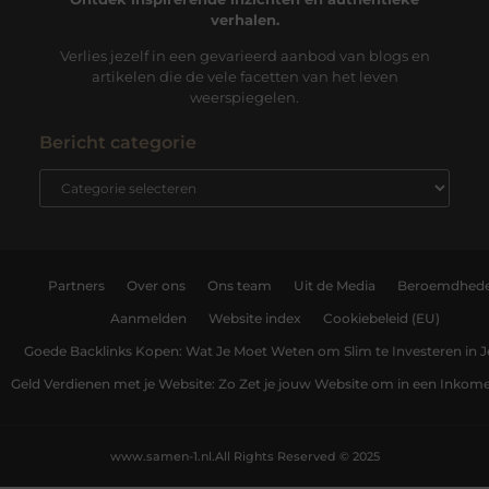
verhalen.
Verlies jezelf in een gevarieerd aanbod van blogs en
artikelen die de vele facetten van het leven
weerspiegelen.
Bericht categorie
Partners
Over ons
Ons team
Uit de Media
Beroemdhed
Aanmelden
Website index
Cookiebeleid (EU)
Goede Backlinks Kopen: Wat Je Moet Weten om Slim te Investeren in 
Geld Verdienen met je Website: Zo Zet je jouw Website om in een Inko
www.samen-1.nl.
All Rights Reserved © 2025