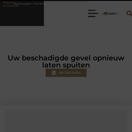
Nieuwe
en? Kies de juiste aanhanger voor jouw klus
Autolift of goederenlif
artikelen
Uw beschadigde gevel opnieuw
laten spuiten
BEDRIJVEN