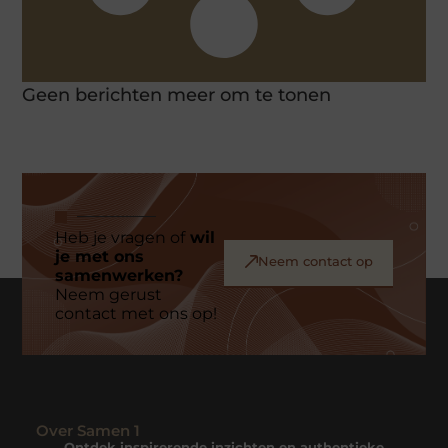
Geen berichten meer om te tonen
Heb je vragen of
wil
je met ons
Neem contact op
samenwerken?
Neem gerust
contact met ons op!
Over Samen 1
Ontdek inspirerende inzichten en authentieke