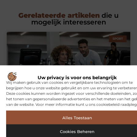
Gerelateerde artikelen
die u
mogelijk interesseren
SPORT
Uw privacy is voor ons belangrijk
Wij maken gebruik van cookies en vergelijkbare technologieën om te
begrijpen hoe u onze website gebruikt en om uw ervaring te verbeteren
Deze cookies kunnen worden ingezet voor verschillende doeleinden, zo
Symbiont360: Innovatieve EMS-training in Utrecht voor een
het tonen van gepersonaliseerde advertenties en het meten van het ge
effectieve workout
van de website. Voor meer informatie kunt u ons cookiebeleid raadpleg
Alles Toestaan
WONINGEN
Cookies Beheren