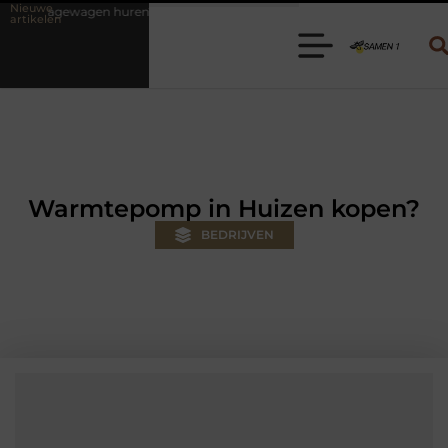
Nieuwe
en? Kies de juiste aanhanger voor jouw klus
Autolift of goederenli
artikelen
Warmtepomp in Huizen kopen?
BEDRIJVEN