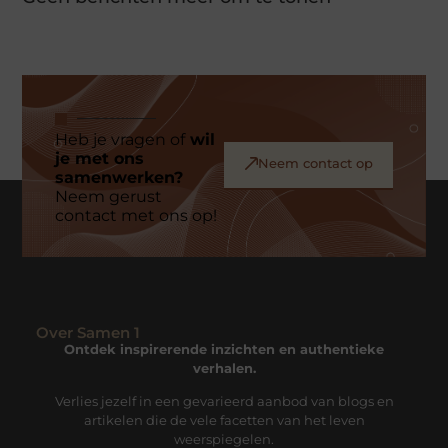
Heb je vragen of
wil
je met ons
Neem contact op
samenwerken?
Neem gerust
contact met ons op!
Over Samen 1
Ontdek inspirerende inzichten en authentieke
verhalen.
Verlies jezelf in een gevarieerd aanbod van blogs en
artikelen die de vele facetten van het leven
weerspiegelen.