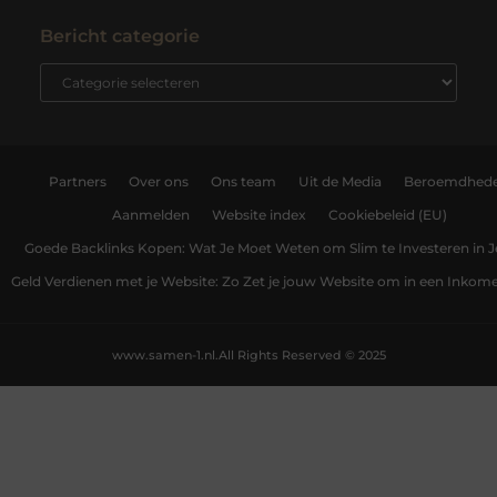
Bericht categorie
Partners
Over ons
Ons team
Uit de Media
Beroemdhed
Aanmelden
Website index
Cookiebeleid (EU)
Goede Backlinks Kopen: Wat Je Moet Weten om Slim te Investeren in 
Geld Verdienen met je Website: Zo Zet je jouw Website om in een Inko
www.samen-1.nl.
All Rights Reserved © 2025