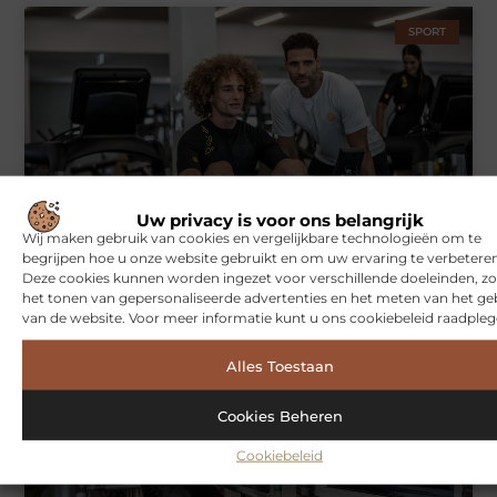
SPORT
Uw privacy is voor ons belangrijk
Wij maken gebruik van cookies en vergelijkbare technologieën om te
Symbiont360: Innovatieve EMS-training in Utrecht voor een
effectieve workout
begrijpen hoe u onze website gebruikt en om uw ervaring te verbeteren
Deze cookies kunnen worden ingezet voor verschillende doeleinden, zo
het tonen van gepersonaliseerde advertenties en het meten van het ge
van de website. Voor meer informatie kunt u ons cookiebeleid raadpleg
WONINGEN
Alles Toestaan
Cookies Beheren
Cookiebeleid