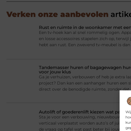
Verken onze aanbevolen
artik
Rust en ruimte in de woonkamer met een
Een tv-hoek kan al snel rommelig ogen. Appa
en losse accessoires stapelen zich op, terwij
hebt aan rust. Een zwevend tv-meubel is dan
Tandemasser huren of bagagewagen huren
voor jouw klus
Ga je verhuizen, verbouwen of heb je extra la
project? Dan kan een aanhanger huren een sl
direct over de benodigde ruimte, zonder dat j
Autolift of goederenlift kiezen wat past 
Wij
Sta je voor een verbouwing, nieuwbouw of he
hoe
kun
verticaal verplaatst worden auto’s of juist v
gep
de vraag op tafel wat past beter bij jouw situ