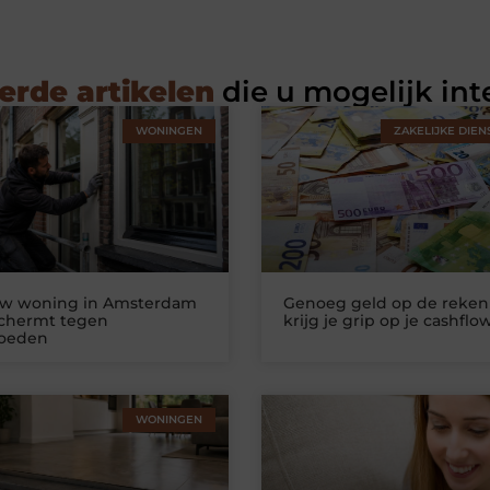
erde artikelen
die u mogelijk int
WONINGEN
ZAKELIJKE DIEN
uw woning in Amsterdam
Genoeg geld op de reken
schermt tegen
krijg je grip op je cashflo
loeden
WONINGEN