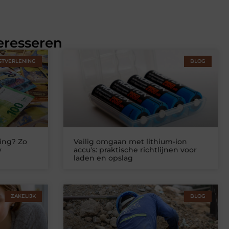
eresseren
STVERLENING
BLOG
ing? Zo
Veilig omgaan met lithium-ion
w
accu's: praktische richtlijnen voor
laden en opslag
ZAKELIJK
BLOG