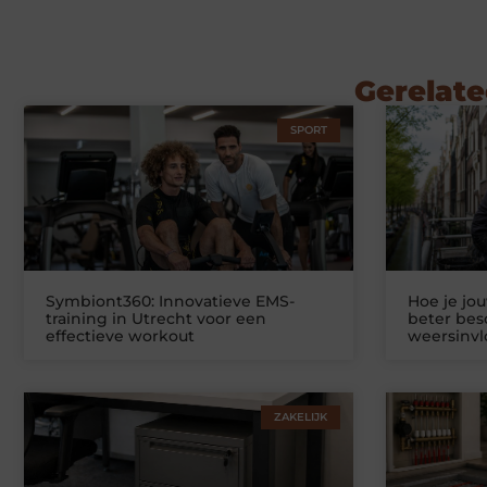
Gerelate
SPORT
Symbiont360: Innovatieve EMS-
Hoe je jo
training in Utrecht voor een
beter be
effectieve workout
weersinv
ZAKELIJK