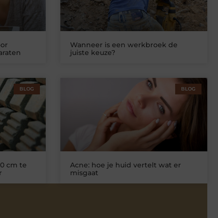
or
Wanneer is een werkbroek de
araten
juiste keuze?
BLOG
BLOG
0 cm te
Acne: hoe je huid vertelt wat er
r
misgaat