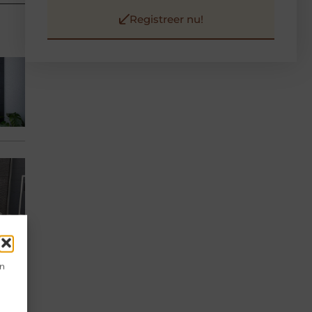
Registreer nu!
en