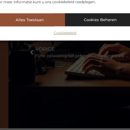
r meer informatie kunt u ons cookiebeleid raadplegen.
Alles Toestaan
Cookies Beheren
Cookiebeleid
VORIGE
Fijne opleiding tot schoonheidsspecialiste aangeboden!