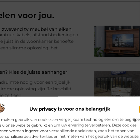
elen voor jou.
 zwevend tv meubel van eiken
ratuur, kabels, afstandsbedieningen
l je juist in de woonkamer behoefte
 een slimme oplossing: het
? Kies de juiste aanhanger
adruimte nodig voor een tijdelijk
imme oplossing zijn. Je beschikt
e zelf een
Uw privacy is voor ons belangrijk
bij jouw gebouw en gebruik
 maken gebruik van cookies en vergelijkbare technologieën om te begrijp
rinrichting en moet er iets
 u onze website gebruikt en om uw ervaring te verbeteren. Deze cookies
nen worden ingezet voor verschillende doeleinden, zoals het tonen van
racht en materialen Dan komt al snel
ersonaliseerde advertenties en het meten van het gebruik van de website.
atie