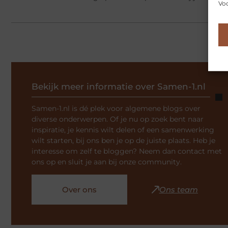
Voo
Bekijk meer informatie over Samen-1.nl
Samen-1.nl is dé plek voor algemene blogs over
diverse onderwerpen. Of je nu op zoek bent naar
inspiratie, je kennis wilt delen of een samenwerking
wilt starten, bij ons ben je op de juiste plaats. Heb je
interesse om zelf te bloggen? Neem dan contact met
ons op en sluit je aan bij onze community.
Over ons
Ons team