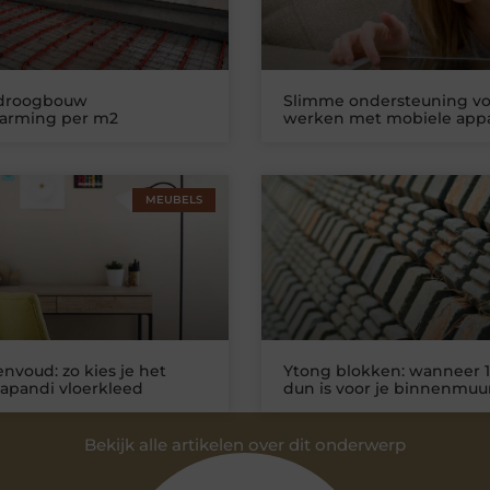
 droogbouw
Slimme ondersteuning vo
warming per m2
werken met mobiele app
MEUBELS
nvoud: zo kies je het
Ytong blokken: wanneer 1
Japandi vloerkleed
dun is voor je binnenmuu
Bekijk alle artikelen over dit onderwerp