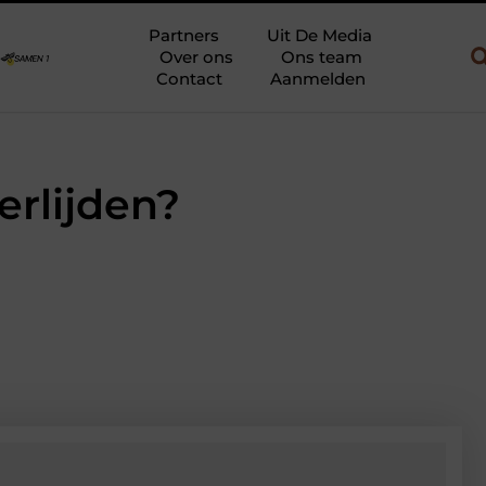
w en gebruik
Uw slaapkamer verbouwen tot rustoase met een gie
Partners
Uit De Media
Over ons
Ons team
Contact
Aanmelden
erlijden?