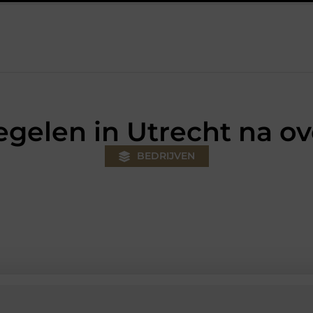
uw klus
Autolift of goederenlift kiezen wat past bij jouw gebou
egelen in Utrecht na ov
BEDRIJVEN