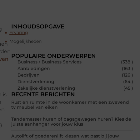
INHOUDSOPGAVE
g
Ervaring
Mogelijkheden
nnen
orden
POPULAIRE ONDERWERPEN
 van
Business / Business Services
(338 )
Aanbiedingen
(163 )
Bedrijven
(126 )
Dienstverlening
(64 )
Zakelijke dienstverlening
(45 )
RECENTE BERICHTEN
 is
e
Rust en ruimte in de woonkamer met een zwevend
tv meubel van eiken
en
Tandemasser huren of bagagewagen huren? Kies de
juiste aanhanger voor jouw klus
g
Autolift of goederenlift kiezen wat past bij jouw