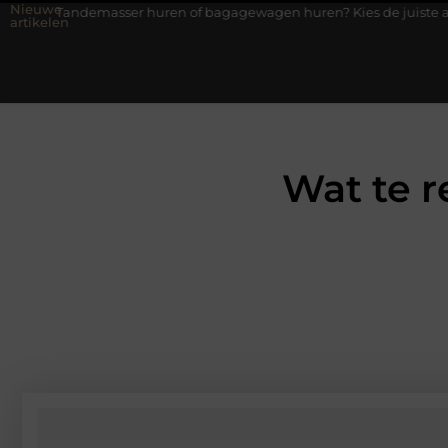
Nieuwe
ser huren of bagagewagen huren? Kies de juiste aanhanger voor jo
artikelen
Wat te r