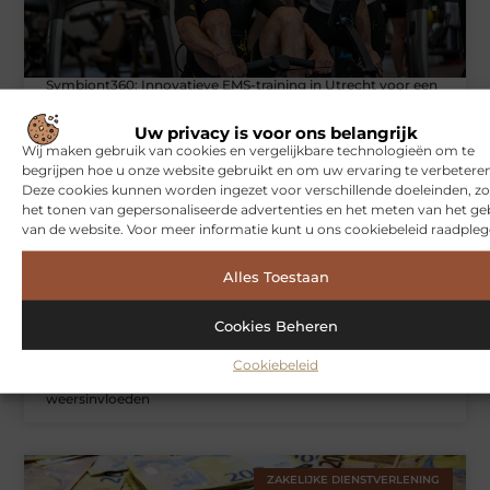
Symbiont360: Innovatieve EMS-training in Utrecht voor een
effectieve workout
Uw privacy is voor ons belangrijk
Wij maken gebruik van cookies en vergelijkbare technologieën om te
begrijpen hoe u onze website gebruikt en om uw ervaring te verbeteren
WONINGEN
Deze cookies kunnen worden ingezet voor verschillende doeleinden, zo
het tonen van gepersonaliseerde advertenties en het meten van het ge
van de website. Voor meer informatie kunt u ons cookiebeleid raadpleg
Alles Toestaan
Cookies Beheren
Cookiebeleid
Hoe je jouw woning in Amsterdam beter beschermt tegen
weersinvloeden
ZAKELIJKE DIENSTVERLENING