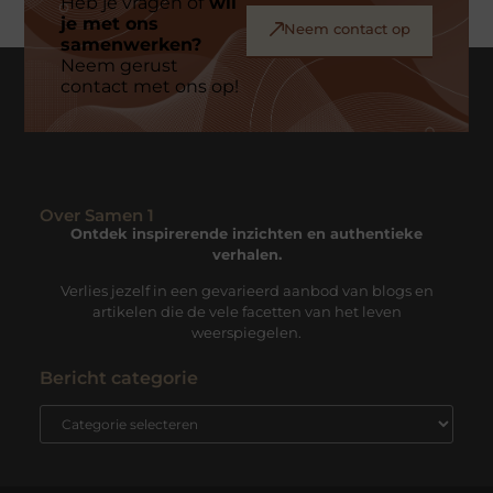
Heb je vragen of
wil
je met ons
Neem contact op
samenwerken?
Neem gerust
contact met ons op!
Over Samen 1
Ontdek inspirerende inzichten en authentieke
verhalen.
Verlies jezelf in een gevarieerd aanbod van blogs en
artikelen die de vele facetten van het leven
weerspiegelen.
Bericht categorie