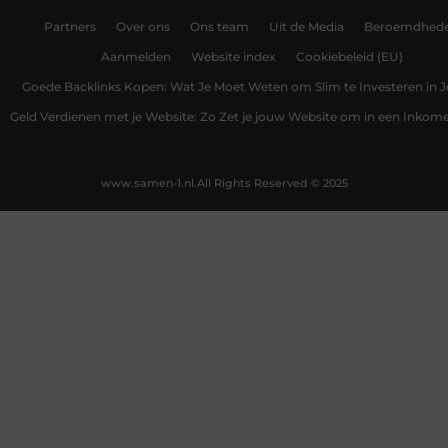
Partners
Over ons
Ons team
Uit de Media
Beroemdhed
Aanmelden
Website index
Cookiebeleid (EU)
Goede Backlinks Kopen: Wat Je Moet Weten om Slim te Investeren in 
Geld Verdienen met je Website: Zo Zet je jouw Website om in een Inko
www.samen-1.nl.
All Rights Reserved © 2025