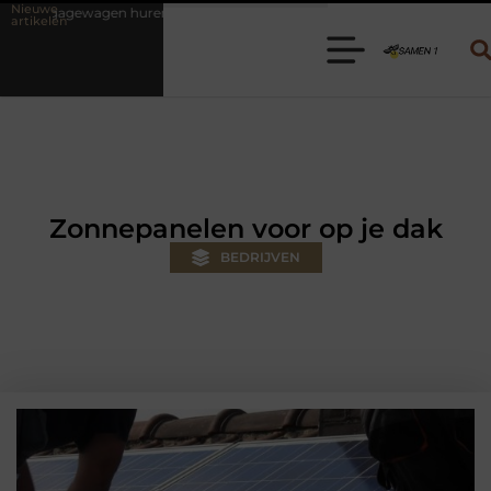
Nieuwe
n? Kies de juiste aanhanger voor jouw klus
Autolift of goederenlif
artikelen
Zonnepanelen voor op je dak
BEDRIJVEN