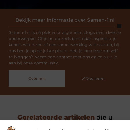
Bekijk meer informatie over Samen-1.nl
Samen-1.nl is dé plek voor algemene blogs over diverse
onderwerpen. Of je nu op zoek bent naar inspiratie, je
kennis wilt delen of een samenwerking wilt starten, bij
ons ben je op de juiste plaats. Heb je interesse om zelf
te bloggen? Neem dan contact met ons op en sluit je
aan bij onze community.
Over ons
Ons team
Gerelateerde artikelen
die u
mogelijk interesseren