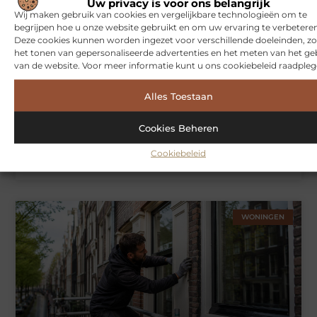
Uw privacy is voor ons belangrijk
Wij maken gebruik van cookies en vergelijkbare technologieën om te
SPORT
begrijpen hoe u onze website gebruikt en om uw ervaring te verbeteren
Deze cookies kunnen worden ingezet voor verschillende doeleinden, zo
het tonen van gepersonaliseerde advertenties en het meten van het ge
van de website. Voor meer informatie kunt u ons cookiebeleid raadpleg
Alles Toestaan
Cookies Beheren
Cookiebeleid
Symbiont360: Innovatieve EMS-training in Utrecht voor een
effectieve workout
WONINGEN