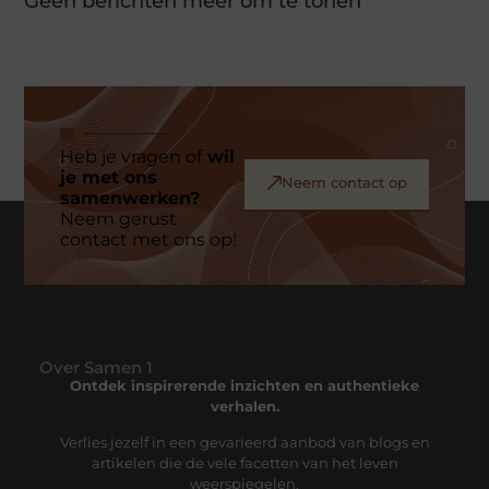
Geen berichten meer om te tonen
Heb je vragen of
wil
je met ons
Neem contact op
samenwerken?
Neem gerust
contact met ons op!
Over Samen 1
Ontdek inspirerende inzichten en authentieke
verhalen.
Verlies jezelf in een gevarieerd aanbod van blogs en
artikelen die de vele facetten van het leven
weerspiegelen.