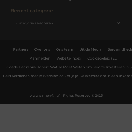
Bericht categorie
Partners
Over ons
Ons team
Uit de Media
Beroemdhed
Aanmelden
Website index
Cookiebeleid (EU)
Goede Backlinks Kopen: Wat Je Moet Weten om Slim te Investeren in 
Geld Verdienen met je Website: Zo Zet je jouw Website om in een Inko
www.samen-1.nl.
All Rights Reserved © 2025