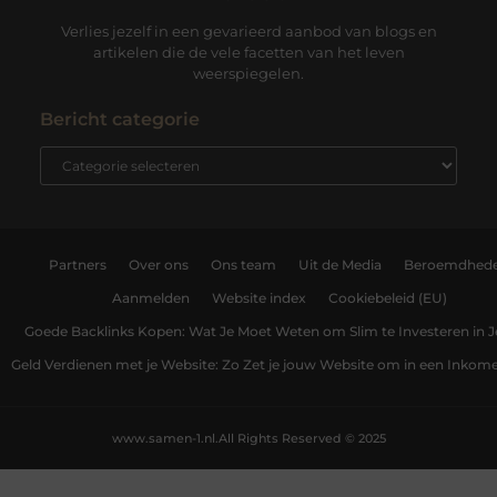
Verlies jezelf in een gevarieerd aanbod van blogs en
artikelen die de vele facetten van het leven
weerspiegelen.
Bericht categorie
Partners
Over ons
Ons team
Uit de Media
Beroemdhed
Aanmelden
Website index
Cookiebeleid (EU)
Goede Backlinks Kopen: Wat Je Moet Weten om Slim te Investeren in 
Geld Verdienen met je Website: Zo Zet je jouw Website om in een Inko
www.samen-1.nl.
All Rights Reserved © 2025