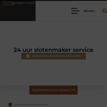
Nieuwe
n? Kies de juiste aanhanger voor jouw klus
Autolift of goederenlift
artikelen
24 uur slotenmaker service
BUSINESS / BUSINESS SERVICES
Gepubliceerd Door Samen 1.nl