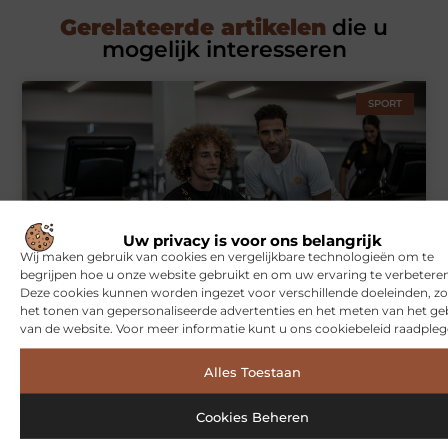
Gerelateerde artikelen
die u
mogelijk interesseren
SPORT
Uw privacy is voor ons belangrijk
Wij maken gebruik van cookies en vergelijkbare technologieën om te
begrijpen hoe u onze website gebruikt en om uw ervaring te verbeteren
Symbiont360: Innovatieve EMS-training in Utrecht voor een
Deze cookies kunnen worden ingezet voor verschillende doeleinden, zo
effectieve workout
het tonen van gepersonaliseerde advertenties en het meten van het ge
van de website. Voor meer informatie kunt u ons cookiebeleid raadpleg
Alles Toestaan
WONINGEN
Cookies Beheren