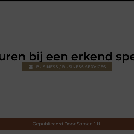
klus
Autolift of goederenlift kiezen wat past bij jouw gebouw en
uren bij een erkend spe
BUSINESS / BUSINESS SERVICES
Gepubliceerd Door Samen 1.nl