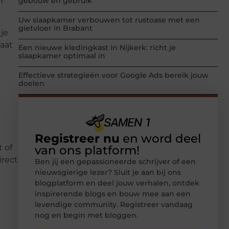
n
gebouw en gebruik
Uw slaapkamer verbouwen tot rustoase met een
gietvloer in Brabant
 je
taat
Een nieuwe kledingkast in Nijkerk: richt je
slaapkamer optimaal in
Effectieve strategieën voor Google Ads bereik jouw
doelen
Registreer nu
en word deel
t of
van ons platform!
irect
Ben jij een gepassioneerde schrijver of een
nieuwsgierige lezer? Sluit je aan bij ons
blogplatform en deel jouw verhalen, ontdek
inspirerende blogs en bouw mee aan een
levendige community. Registreer vandaag
nog en begin met bloggen.