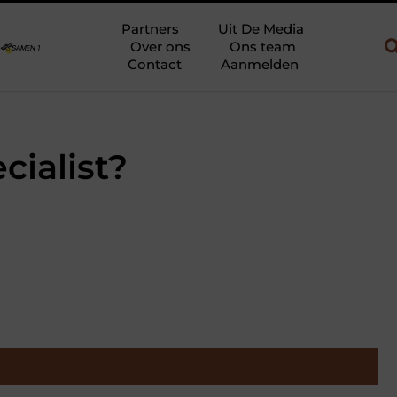
 gebruik
Uw slaapkamer verbouwen tot rustoase met een gietvlo
Partners
Uit De Media
Over ons
Ons team
Contact
Aanmelden
cialist?