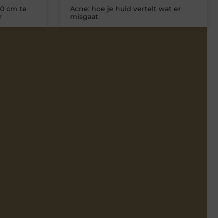
0 cm te
Acne: hoe je huid vertelt wat er
r
misgaat