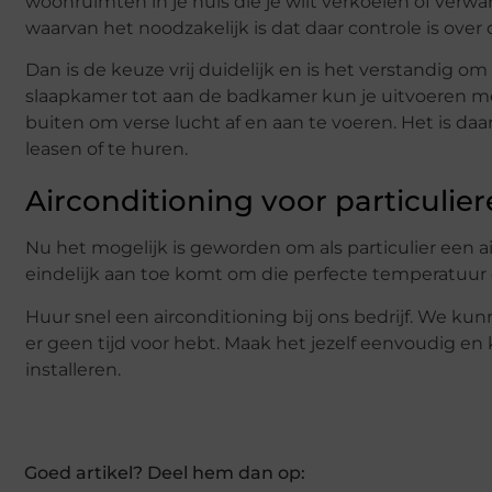
woonruimten in je huis die je wilt verkoelen of verw
waarvan het noodzakelijk is dat daar controle is o
Dan is de keuze vrij duidelijk en is het verstandig om e
slaapkamer tot aan de badkamer kun je uitvoeren met a
buiten om verse lucht af en aan te voeren. Het is da
leasen of te huren.
Airconditioning voor particulie
Nu het mogelijk is geworden om als particulier een a
eindelijk aan toe komt om die perfecte temperatuur 
Huur snel een airconditioning bij ons bedrijf. We kunne
er geen tijd voor hebt. Maak het jezelf eenvoudig en k
installeren.
Goed artikel? Deel hem dan op: