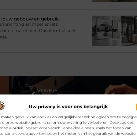
bij jouw gebouw en gebruik
rinrichting en moet er iets
racht en materialen Dan komt al snel
atie
VORIGE
Content marketing voor tevreden lezers
Uw privacy is voor ons belangrijk
 maken gebruik van cookies en vergelijkbare technologieën om te begrijp
 u onze website gebruikt en om uw ervaring te verbeteren. Deze cookies
nen worden ingezet voor verschillende doeleinden, zoals het tonen van
ersonaliseerde advertenties en het meten van het gebruik van de website.