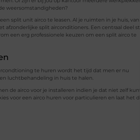
armen. Of zijn er bij jou op kantoor meerdere werkplekke
ver de weersomstandigheden?
en split unit airco te leasen. Al je ruimten in je huis, van
fzonderlijke split airconditioners. Een centraal deel s
arom een erg professionele keuzen om een split airco te
ren
ircondtioning te huren wordt het tijd dat men er nu
en luchtbehandeling in huis te halen.
n de airco voor je installeren indien je dat niet zelf kun
ies voor een airco huren voor particulieren en laat het d