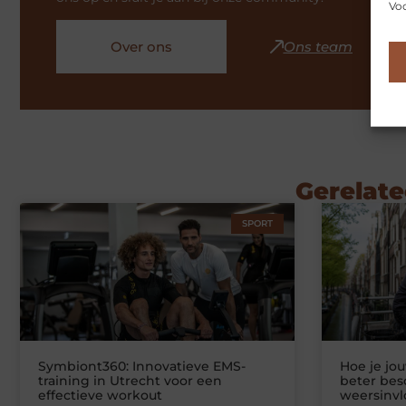
Voo
Over ons
Ons team
Gerelate
SPORT
Symbiont360: Innovatieve EMS-
Hoe je jo
training in Utrecht voor een
beter be
effectieve workout
weersinv