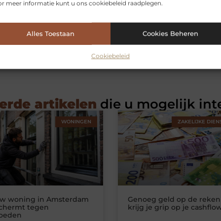
r meer informatie kunt u ons cookiebeleid raadplegen.
Alles Toestaan
Cookies Beheren
Cookiebeleid
erde artikelen
die u mogelijk int
WONINGEN
ZAKELIJKE DIEN
uw woning in Amsterdam
Genoeg geld op de reken
schermt tegen
krijg je grip op je cashflo
loeden