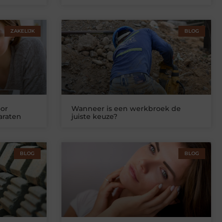
ZAKELIJK
BLOG
or
Wanneer is een werkbroek de
araten
juiste keuze?
BLOG
BLOG