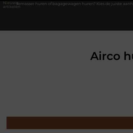
Nieuwe
huren of bagagewagen huren? Kies de juiste aanhanger voor jouw 
artikelen
Airco h