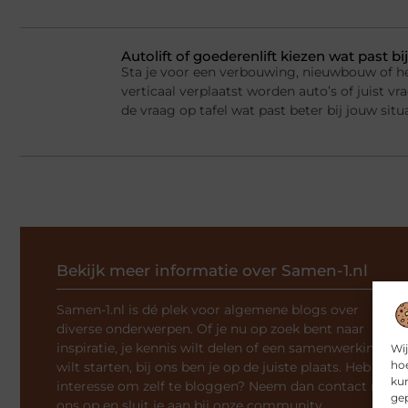
Autolift of goederenlift kiezen wat past 
Sta je voor een verbouwing, nieuwbouw of he
verticaal verplaatst worden auto’s of juist v
de vraag op tafel wat past beter bij jouw situ
Bekijk meer informatie over Samen-1.nl
Samen-1.nl is dé plek voor algemene blogs over
diverse onderwerpen. Of je nu op zoek bent naar
inspiratie, je kennis wilt delen of een samenwerking
Wij
hoe
wilt starten, bij ons ben je op de juiste plaats. Heb je
kun
interesse om zelf te bloggen? Neem dan contact met
gep
ons op en sluit je aan bij onze community.