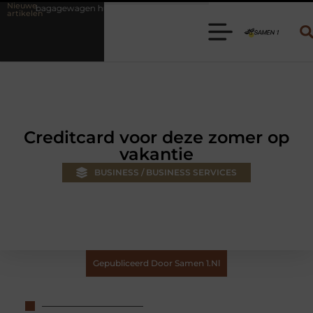
Nieuwe
 huren? Kies de juiste aanhanger voor jouw klus
Autolift of goeder
artikelen
Creditcard voor deze zomer op
vakantie
BUSINESS / BUSINESS SERVICES
Gepubliceerd Door Samen 1.nl