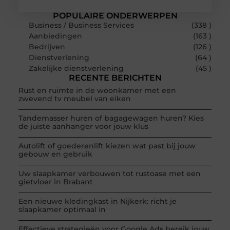
POPULAIRE ONDERWERPEN
Business / Business Services
(338 )
Aanbiedingen
(163 )
Bedrijven
(126 )
Dienstverlening
(64 )
Zakelijke dienstverlening
(45 )
RECENTE BERICHTEN
Rust en ruimte in de woonkamer met een
zwevend tv meubel van eiken
Tandemasser huren of bagagewagen huren? Kies
de juiste aanhanger voor jouw klus
Autolift of goederenlift kiezen wat past bij jouw
gebouw en gebruik
Uw slaapkamer verbouwen tot rustoase met een
gietvloer in Brabant
Een nieuwe kledingkast in Nijkerk: richt je
slaapkamer optimaal in
Effectieve strategieën voor Google Ads bereik jouw