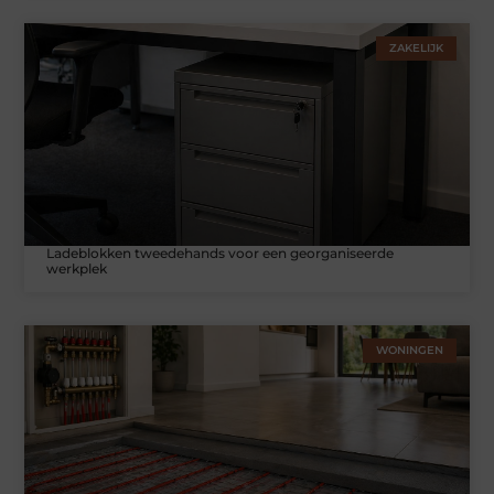
ZAKELIJK
Ladeblokken tweedehands voor een georganiseerde
werkplek
WONINGEN