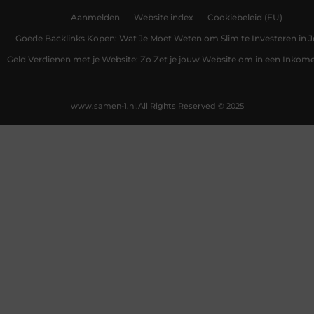
Aanmelden
Website index
Cookiebeleid (EU)
Goede Backlinks Kopen: Wat Je Moet Weten om Slim te Investeren in 
Geld Verdienen met je Website: Zo Zet je jouw Website om in een Inko
www.samen-1.nl.
All Rights Reserved © 2025