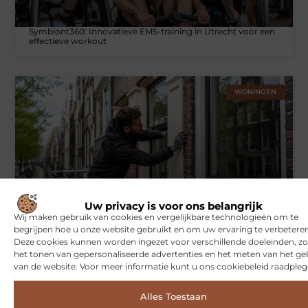
Symbiont360: Innovatieve EMS-training in Utrecht voor een
effectieve workout
WONINGEN
Uw privacy is voor ons belangrijk
Wij maken gebruik van cookies en vergelijkbare technologieën om te
Hoe je jouw woning in Amsterdam beter beschermt tegen
weersinvloeden
begrijpen hoe u onze website gebruikt en om uw ervaring te verbeteren
Deze cookies kunnen worden ingezet voor verschillende doeleinden, zo
het tonen van gepersonaliseerde advertenties en het meten van het ge
van de website. Voor meer informatie kunt u ons cookiebeleid raadpleg
ZAKELIJKE DIENSTVERLENING
Alles Toestaan