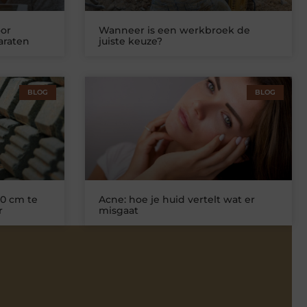
or
Wanneer is een werkbroek de
araten
juiste keuze?
BLOG
BLOG
0 cm te
Acne: hoe je huid vertelt wat er
r
misgaat