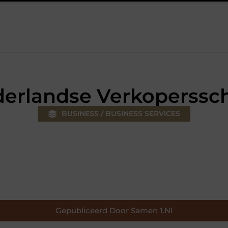
ouw klus
Autolift of goederenlift kiezen wat past bij jouw gebo
erlandse Verkoperssc
BUSINESS / BUSINESS SERVICES
Gepubliceerd Door Samen 1.nl