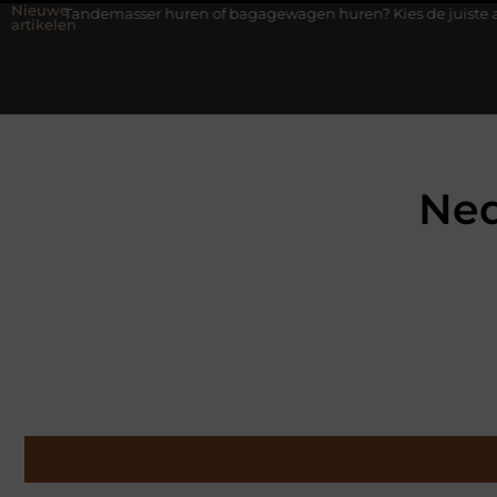
Nieuwe
sser huren of bagagewagen huren? Kies de juiste aanhanger voor j
artikelen
Ned