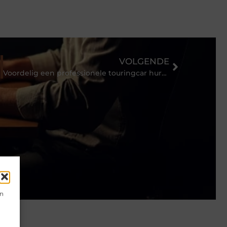
VOLGENDE
Voordelig een professionele touringcar huren doet u bij Noot
en