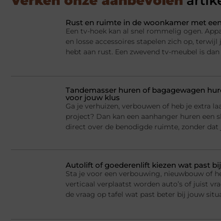
Verken onze aanbevolen
artik
Rust en ruimte in de woonkamer met een
Een tv-hoek kan al snel rommelig ogen. Appa
en losse accessoires stapelen zich op, terwij
hebt aan rust. Een zwevend tv-meubel is dan
Tandemasser huren of bagagewagen huren
voor jouw klus
Ga je verhuizen, verbouwen of heb je extra la
project? Dan kan een aanhanger huren een sl
direct over de benodigde ruimte, zonder dat j
Autolift of goederenlift kiezen wat past 
Sta je voor een verbouwing, nieuwbouw of he
verticaal verplaatst worden auto’s of juist v
de vraag op tafel wat past beter bij jouw situ