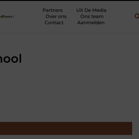
uw en gebruik
Uw slaapkamer verbouwen tot rustoase met een gi
Partners
Uit De Media
Over ons
Ons team
Contact
Aanmelden
hool