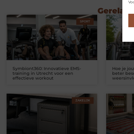
Voo
Gerelate
SPORT
Symbiont360: Innovatieve EMS-
Hoe je jo
training in Utrecht voor een
beter be
effectieve workout
weersinv
ZAKELIJK