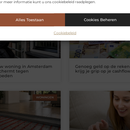
r meer informatie kunt u ons cookiebeleid raadplegen.
erde artikelen
die u mogelijk int
Alles Toestaan
Cookies Beheren
WONINGEN
ZAKELIJKE DIEN
Cookiebeleid
uw woning in Amsterdam
Genoeg geld op de reken
schermt tegen
krijg je grip op je cashflo
loeden
WONINGEN