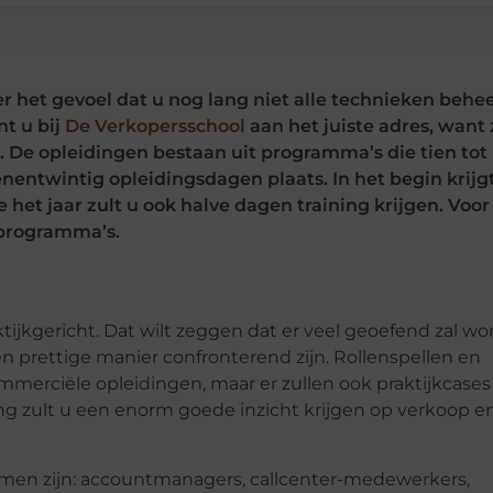
r het gevoel dat u nog lang niet alle technieken behe
nt u bij
De Verkopersschool
aan het juiste adres, want z
 De opleidingen bestaan uit programma’s die tien tot
nentwintig opleidingsdagen plaats. In het begin krijg
 het jaar zult u ook halve dagen training krijgen. Voor
 programma’s.
tijkgericht. Dat wilt zeggen dat er veel geoefend zal w
een prettige manier confronterend zijn. Rollenspellen en
mmerciële opleidingen, maar er zullen ook praktijkcases
g zult u een enorm goede inzicht krijgen op verkoop en
men zijn: accountmanagers, callcenter-medewerkers,