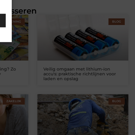
eresseren
STVERLENING
BLOG
ing? Zo
Veilig omgaan met lithium-ion
w
accu's: praktische richtlijnen voor
laden en opslag
ZAKELIJK
BLOG