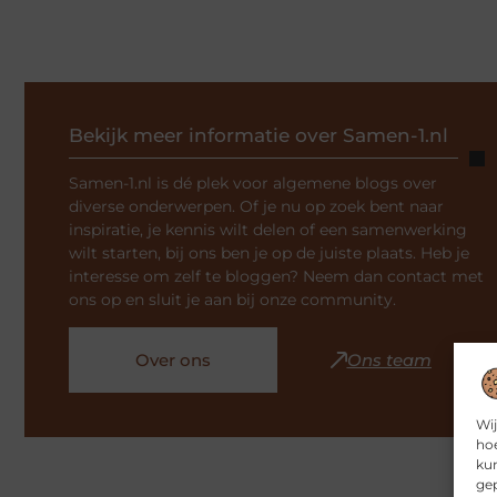
Bekijk meer informatie over Samen-1.nl
Samen-1.nl is dé plek voor algemene blogs over
diverse onderwerpen. Of je nu op zoek bent naar
inspiratie, je kennis wilt delen of een samenwerking
wilt starten, bij ons ben je op de juiste plaats. Heb je
interesse om zelf te bloggen? Neem dan contact met
ons op en sluit je aan bij onze community.
Over ons
Ons team
Wij
hoe
kun
gep