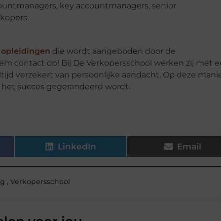
ountmanagers, key accountmanagers, senior
kopers.
 opleidingen
die wordt aangeboden door de
em contact op! Bij De Verkopersschool werken zij met 
ltijd verzekert van persoonlijke aandacht. Op deze mani
r het succes gegerandeerd wordt.
LinkedIn
Email
ng
,
Verkopersschool