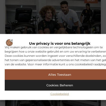
SPORT
Uw privacy is voor ons belangrijk
Symbiont360: Innovatieve EMS-training in Utrecht voor een
Wij maken gebruik van cookies en vergelijkbare technologieën om te
effectieve workout
begrijpen hoe u onze website gebruikt en om uw ervaring te verbeteren
Deze cookies kunnen worden ingezet voor verschillende doeleinden, zo
het tonen van gepersonaliseerde advertenties en het meten van het ge
van de website. Voor meer informatie kunt u ons cookiebeleid raadpleg
WONINGEN
Alles Toestaan
Cookies Beheren
Cookiebeleid