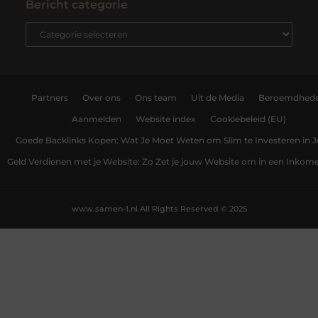
Bericht categorie
Partners
Over ons
Ons team
Uit de Media
Beroemdhed
Aanmelden
Website index
Cookiebeleid (EU)
Goede Backlinks Kopen: Wat Je Moet Weten om Slim te Investeren in 
Geld Verdienen met je Website: Zo Zet je jouw Website om in een Inko
www.samen-1.nl.
All Rights Reserved © 2025