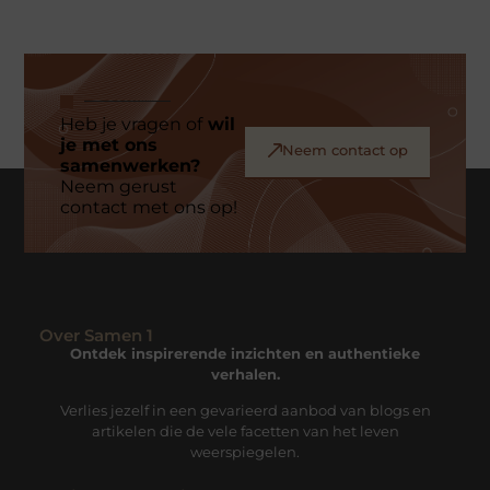
Heb je vragen of
wil
je met ons
Neem contact op
samenwerken?
Neem gerust
contact met ons op!
Over Samen 1
Ontdek inspirerende inzichten en authentieke
verhalen.
Verlies jezelf in een gevarieerd aanbod van blogs en
artikelen die de vele facetten van het leven
weerspiegelen.