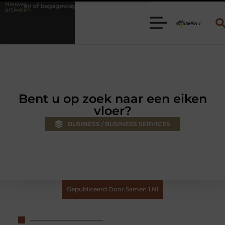
Nieuwe
wagen huren? Kies de juiste aanhanger voor jouw klus
Autolift of g
artikelen
Bent u op zoek naar een eiken
vloer?
BUSINESS / BUSINESS SERVICES
Gepubliceerd Door Samen 1.nl