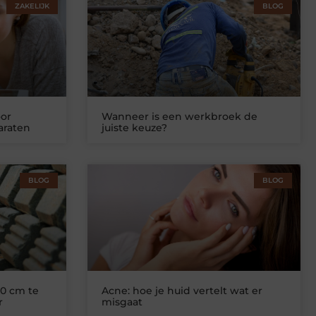
ZAKELIJK
BLOG
or
Wanneer is een werkbroek de
araten
juiste keuze?
BLOG
BLOG
0 cm te
Acne: hoe je huid vertelt wat er
r
misgaat