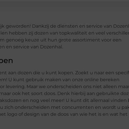
jk geworden! Dankzij de diensten en service van Dozen
ien hebben zij dozen van topkwaliteit en veel verschill
tom genoeg keuze uit hun grote assortiment voor een
en en service van Dozenhal.
open
nt aan dozen die u kunt kopen. Zoekt u naar een speci
eem! U kunt gebruik maken van onze online bereken
or levering. Maar we onderscheiden ons niet alleen maa
aar ook het soort doos. Denk hierbij aan gebruikte doz
ksdozen en nog veel meer! U kunt dit allemaal vinden b
t u zich onderscheiden met concurrenten en wordt u pa
het logo of design van de doos van wie het is en wat het