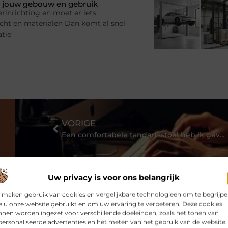
bij jouw gebouw en gebruik
rinrichting en moet er iets
racht en materialen Dan komt al snel
atie
VORIGE
Een comfortabele tandartsstoel heb ik gevonden bij Alldent!
Uw privacy is voor ons belangrijk
 maken gebruik van cookies en vergelijkbare technologieën om te begrijp
 u onze website gebruikt en om uw ervaring te verbeteren. Deze cookies
nen worden ingezet voor verschillende doeleinden, zoals het tonen van
ersonaliseerde advertenties en het meten van het gebruik van de website.