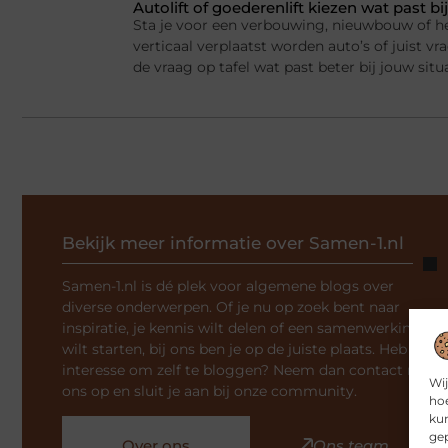
Autolift of goederenlift kiezen wat past 
Sta je voor een verbouwing, nieuwbouw of he
verticaal verplaatst worden auto’s of juist v
de vraag op tafel wat past beter bij jouw situ
Bekijk meer informatie over Samen-1.nl
Samen-1.nl is dé plek voor algemene blogs over
diverse onderwerpen. Of je nu op zoek bent naar
inspiratie, je kennis wilt delen of een samenwerking
wilt starten, bij ons ben je op de juiste plaats. Heb je
interesse om zelf te bloggen? Neem dan contact met
Wij
ons op en sluit je aan bij onze community.
hoe
kun
gep
Over ons
Ons team