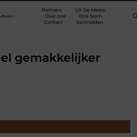
ouw en gebruik
Uw slaapkamer verbouwen tot rustoase met een g
Partners
Uit De Media
Over ons
Ons team
Contact
Aanmelden
el gemakkelijker