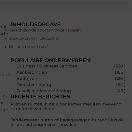
INHOUDSOPGAVE
hal
Verschillende soorten dozen kopen
ende
Voordelen van Dozenhal
Bezoek de website!
POPULAIRE ONDERWERPEN
Business / Business Services
(338 )
Aanbiedingen
(163 )
fieke
Bedrijven
(126 )
Dienstverlening
(64 )
r
Zakelijke dienstverlening
(45 )
en,
RECENTE BERICHTEN
ij
Rust en ruimte in de woonkamer met een zwevend
tv meubel van eiken
kket
Tandemasser huren of bagagewagen huren? Kies de
juiste aanhanger voor jouw klus