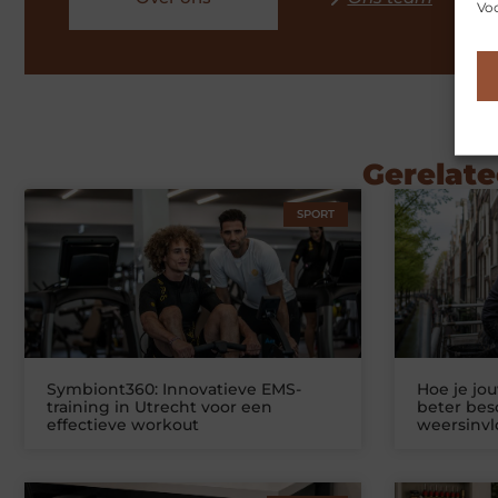
Voo
Gerelate
SPORT
Symbiont360: Innovatieve EMS-
Hoe je jo
training in Utrecht voor een
beter be
effectieve workout
weersinv