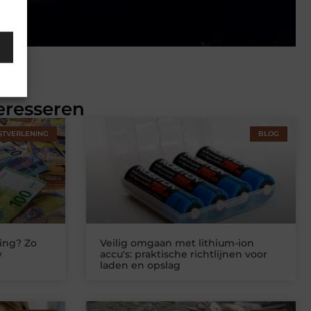
eresseren
STVERLENING
BLOG
ing? Zo
Veilig omgaan met lithium-ion
w
accu's: praktische richtlijnen voor
laden en opslag