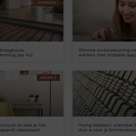
WONINGEN
 droogbouw
Slimme ondersteuning vo
warming per m2
werken met mobiele app
MEUBELS
nvoud: zo kies je het
Ytong blokken: wanneer 1
Japandi vloerkleed
dun is voor je binnenmuu