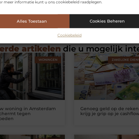
r meer informatie kunt u ons cookiebeleid raadplegen.
Alles Toestaan
Cookies Beheren
Cookiebeleid
erde artikelen
die u mogelijk int
WONINGEN
ZAKELIJKE DIEN
uw woning in Amsterdam
Genoeg geld op de reken
schermt tegen
krijg je grip op je cashflo
loeden