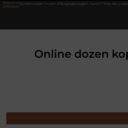
Nieuwe
asser huren of bagagewagen huren? Kies de juiste aanhanger voor 
artikelen
Online dozen ko