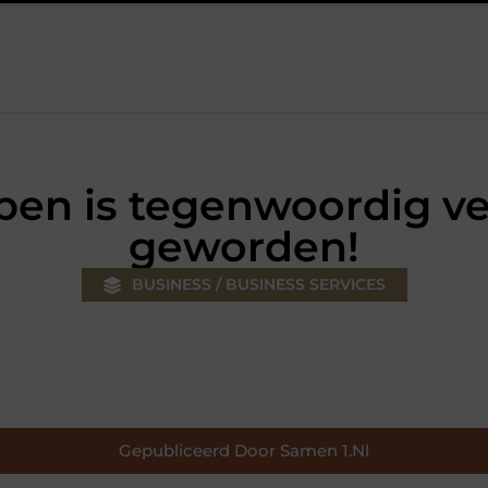
jouw klus
Autolift of goederenlift kiezen wat past bij jouw geb
pen is tegenwoordig ve
geworden!
BUSINESS / BUSINESS SERVICES
Gepubliceerd Door Samen 1.nl