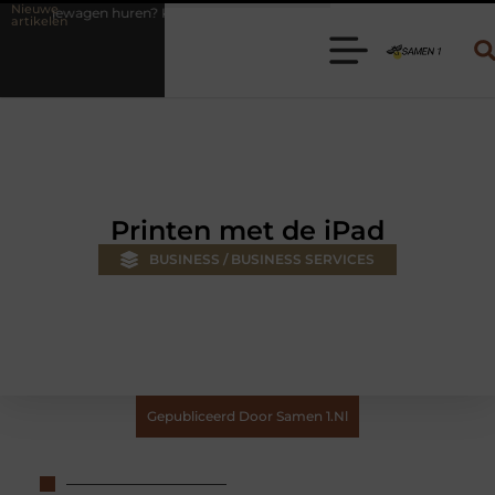
Nieuwe
? Kies de juiste aanhanger voor jouw klus
Autolift of goederenlift
artikelen
Printen met de iPad
BUSINESS / BUSINESS SERVICES
Gepubliceerd Door Samen 1.nl