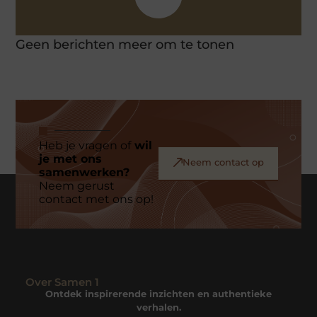
Geen berichten meer om te tonen
Heb je vragen of
wil
je met ons
Neem contact op
samenwerken?
Neem gerust
contact met ons op!
Over Samen 1
Ontdek inspirerende inzichten en authentieke
verhalen.