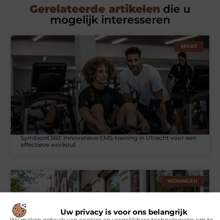
Gerelateerde artikelen
die u
mogelijk interesseren
SPORT
Symbiont360: Innovatieve EMS-training in Utrecht voor een
effectieve workout
WONINGEN
Uw privacy is voor ons belangrijk
Wij maken gebruik van cookies en vergelijkbare technologieën om te