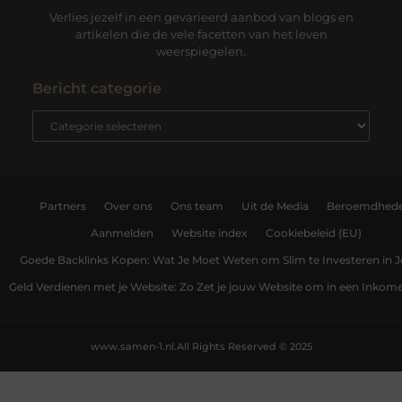
Verlies jezelf in een gevarieerd aanbod van blogs en
artikelen die de vele facetten van het leven
weerspiegelen.
Bericht categorie
Partners
Over ons
Ons team
Uit de Media
Beroemdhed
Aanmelden
Website index
Cookiebeleid (EU)
Goede Backlinks Kopen: Wat Je Moet Weten om Slim te Investeren in 
Geld Verdienen met je Website: Zo Zet je jouw Website om in een Inko
www.samen-1.nl.
All Rights Reserved © 2025