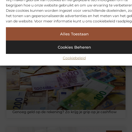
begrijpen hoe u onze website gebruikt en om uw ervaring te verbeteren
Deze cookies kunnen worden ingezet voor verschillende doeleinden, zo
het tonen van gepersonaliseerde advertenties en het meten van het ge
van de website. Voor meer informatie kunt u ons cookiebeleid raadpleg
Hoe je jouw woning in Amsterdam beter beschermt tegen
Alles Toestaan
weersinvloeden
Cookies Beheren
ZAKELIJKE DIENSTVERLENING
Cookiebeleid
Genoeg geld op de rekening? Zo krijg je grip op je cashflow