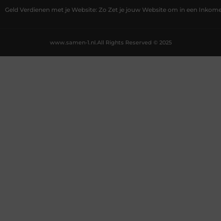
Geld Verdienen met je Website: Zo Zet je jouw Website om in een Inko
www.samen-1.nl.
All Rights Reserved © 2025