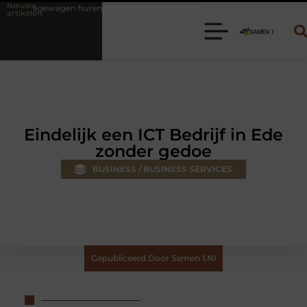
Nieuwe
en? Kies de juiste aanhanger voor jouw klus
Autolift of goederenlif
artikelen
Eindelijk een ICT Bedrijf in Ede
zonder gedoe
BUSINESS / BUSINESS SERVICES
Gepubliceerd Door Samen 1.nl