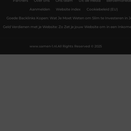
Partners
Over ons
Ons team
Uit de Media
Beroemdhed
Aanmelden
Website index
Cookiebeleid (EU)
Goede Backlinks Kopen: Wat Je Moet Weten om Slim te Investeren in 
Geld Verdienen met je Website: Zo Zet je jouw Website om in een Inko
www.samen-1.nl.
All Rights Reserved © 2025