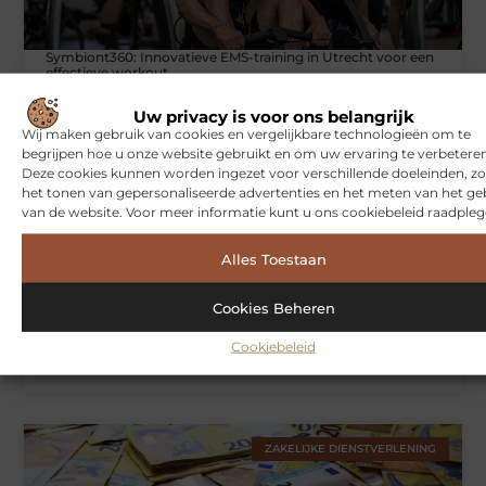
Symbiont360: Innovatieve EMS-training in Utrecht voor een
effectieve workout
Uw privacy is voor ons belangrijk
Wij maken gebruik van cookies en vergelijkbare technologieën om te
begrijpen hoe u onze website gebruikt en om uw ervaring te verbeteren
WONINGEN
Deze cookies kunnen worden ingezet voor verschillende doeleinden, zo
het tonen van gepersonaliseerde advertenties en het meten van het ge
van de website. Voor meer informatie kunt u ons cookiebeleid raadpleg
Alles Toestaan
Cookies Beheren
Cookiebeleid
Hoe je jouw woning in Amsterdam beter beschermt tegen
weersinvloeden
ZAKELIJKE DIENSTVERLENING