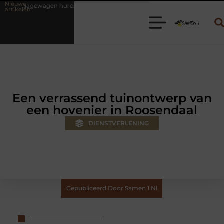
Nieuwe
ren? Kies de juiste aanhanger voor jouw klus
Autolift of goederenl
artikelen
Een verrassend tuinontwerp van
een hovenier in Roosendaal
DIENSTVERLENING
Gepubliceerd Door Samen 1.nl