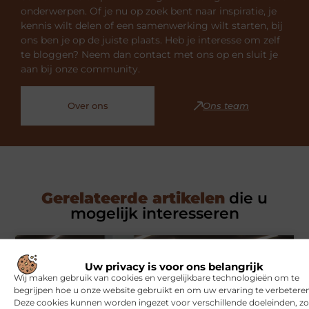
onderwerpen. Of je nu op zoek bent naar inspiratie, je
kennis wilt delen of een samenwerking wilt starten, bij
ons ben je op de juiste plaats. Heb je interesse om zelf
te bloggen? Neem dan contact met ons op en sluit je
aan bij onze community.
Over ons
Ons team
Gerelateerde artikelen
die u
mogelijk interesseren
SPORT
Uw privacy is voor ons belangrijk
Wij maken gebruik van cookies en vergelijkbare technologieën om te
begrijpen hoe u onze website gebruikt en om uw ervaring te verbeteren
Deze cookies kunnen worden ingezet voor verschillende doeleinden, zo