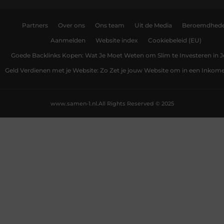
Partners
Over ons
Ons team
Uit de Media
Beroemdhed
Aanmelden
Website index
Cookiebeleid (EU)
Goede Backlinks Kopen: Wat Je Moet Weten om Slim te Investeren in 
Geld Verdienen met je Website: Zo Zet je jouw Website om in een Inko
www.samen-1.nl.
All Rights Reserved © 2025