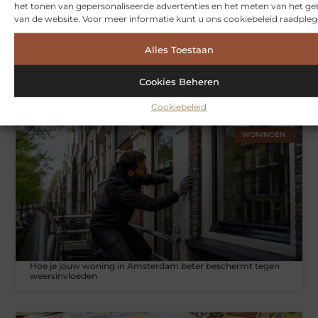
het tonen van gepersonaliseerde advertenties en het meten van het ge
van de website. Voor meer informatie kunt u ons cookiebeleid raadpleg
Alles Toestaan
Symbiont360: Innovatieve EMS-training in Utrecht voor een
Cookies Beheren
effectieve workout
Cookiebeleid
WONINGEN
Hoe je jouw woning in Amsterdam beter beschermt tegen
weersinvloeden