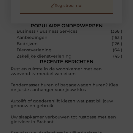
Registreer nu!
POPULAIRE ONDERWERPEN
Business / Business Services
(338 )
Aanbiedingen
(163 )
Bedrijven
(126 )
Dienstverlening
(64 )
Zakelijke dienstverlening
(45 )
RECENTE BERICHTEN
Rust en ruimte in de woonkamer met een
zwevend tv meubel van eiken
Tandemasser huren of bagagewagen huren? Kies
de juiste aanhanger voor jouw klus
Autolift of goederenlift kiezen wat past bij jouw
gebouw en gebruik
Uw slaapkamer verbouwen tot rustoase met een
gietvloer in Brabant
Een nieuwe kledingkast in Nijkerk: richt je