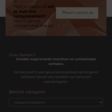
Heb je vragen of
wil
je met ons
Neem contact op
samenwerken?
Neem gerust
contact met ons op!
Over Samen 1
Ontdek inspirerende inzichten en authentieke
verhalen.
Verlies jezelf in een gevarieerd aanbod van blogs en
artikelen die de vele facetten van het leven
weerspiegelen.
Bericht categorie