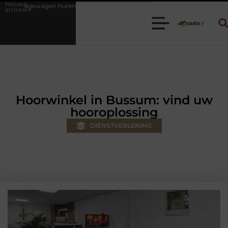
Nieuwe
 Kies de juiste aanhanger voor jouw klus
Autolift of goederenlift 
artikelen
Hoorwinkel in Bussum: vind uw
hooroplossing
DIENSTVERLENING