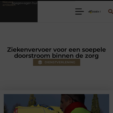
Nieuwe
en? Kies de juiste aanhanger voor jouw klus
Autolift of goederenli
artikelen
Ziekenvervoer voor een soepele
doorstroom binnen de zorg
DIENSTVERLENING