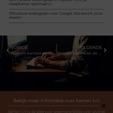
slaapkamer optimaal in
Effectieve strategieën voor Google Ads bereik jouw
doelen
VORIGE
VOLGENDE
Waarom kantoorwerkers meer baat hebben bij regelmatige massages
Warmte die werkt: de voordelen van een goed warmtekussen
Bekijk meer informatie over Samen-1.nl
Samen-1.nl is dé plek voor algemene blogs over diverse