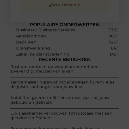
Registreer nu!
POPULAIRE ONDERWERPEN
Business / Business Services
(338 )
Aanbiedingen
(163 )
Bedrijven
(126 )
Dienstverlening
(64 )
Zakelijke dienstverlening
(45 )
RECENTE BERICHTEN
Rust en ruimte in de woonkamer met een
zwevend tv meubel van eiken
Tandemasser huren of bagagewagen huren? Kies
de juiste aanhanger voor jouw klus
Autolift of goederenlift kiezen wat past bij jouw
gebouw en gebruik
Uw slaapkamer verbouwen tot rustoase met een
gietvloer in Brabant
Een nieuwe kledingkast in Nijkerk: richt je