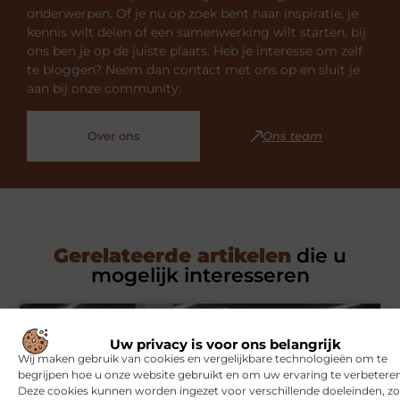
onderwerpen. Of je nu op zoek bent naar inspiratie, je
kennis wilt delen of een samenwerking wilt starten, bij
ons ben je op de juiste plaats. Heb je interesse om zelf
te bloggen? Neem dan contact met ons op en sluit je
aan bij onze community.
Over ons
Ons team
Gerelateerde artikelen
die u
mogelijk interesseren
SPORT
Uw privacy is voor ons belangrijk
Wij maken gebruik van cookies en vergelijkbare technologieën om te
begrijpen hoe u onze website gebruikt en om uw ervaring te verbeteren
Deze cookies kunnen worden ingezet voor verschillende doeleinden, zo