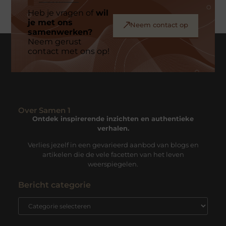
Heb je vragen of
wil
je met ons
Neem contact op
samenwerken?
Neem gerust
contact met ons op!
Over Samen 1
Ontdek inspirerende inzichten en authentieke
verhalen.
Verlies jezelf in een gevarieerd aanbod van blogs en
artikelen die de vele facetten van het leven
weerspiegelen.
Bericht categorie