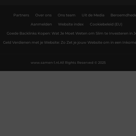
Partners
Over ons
Ons team
Uit de Media
Beroemdhed
Aanmelden
Website index
Cookiebeleid (EU)
Goede Backlinks Kopen: Wat Je Moet Weten om Slim te Investeren in 
Geld Verdienen met je Website: Zo Zet je jouw Website om in een Inko
www.samen-1.nl.
All Rights Reserved © 2025