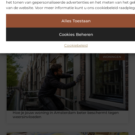
het tonen van gepersonaliseerde advertenties en het meten van het ge
van de website. Voor meer informatie kunt u ons cookiebeleid raadpleg
Alles Toestaan
Symbiont360: Innovatieve EMS-training in Utrecht voor een
Cookies Beheren
effectieve workout
Cookiebeleid
WONINGEN
Hoe je jouw woning in Amsterdam beter beschermt tegen
weersinvloeden