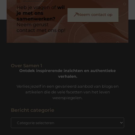
Heb je vragen of
wil
je met ons
Neem contact op
samenwerken?
Neem gerust
contact met ons op!
Over Samen 1
Ontdek inspirerende inzichten en authentieke
verhalen.
Verlies jezelf in een gevarieerd aanbod van blogs en
artikelen die de vele facetten van het leven
weerspiegelen.
Bericht categorie