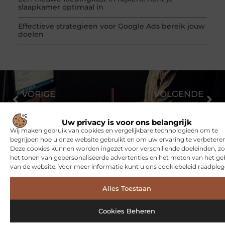
slaapkamer optimaal in
Effectieve strategieën voor Google Ads bereik jouw
doelen
VORIGE
VOLGENDE
Webdesign Nijmegen
Voor sauna artikelen ga je naar Xziir.nl
Uw privacy is voor ons belangrijk
Wij maken gebruik van cookies en vergelijkbare technologieën om te
begrijpen hoe u onze website gebruikt en om uw ervaring te verbeteren
Deze cookies kunnen worden ingezet voor verschillende doeleinden, zo
het tonen van gepersonaliseerde advertenties en het meten van het ge
van de website. Voor meer informatie kunt u ons cookiebeleid raadpleg
Alles Toestaan
Bekijk meer informatie over Samen-1.nl
Cookies Beheren
Samen-1.nl is dé plek voor algemene blogs over diverse