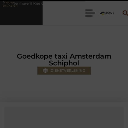
Nieuwe
de juiste aanhanger voor jouw klus
Autolift of goederenlift kiezen 
artikelen
Goedkope taxi Amsterdam
Schiphol
DIENSTVERLENING