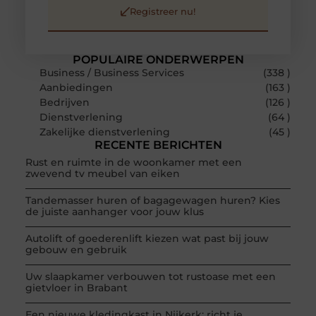
Registreer nu!
POPULAIRE ONDERWERPEN
Business / Business Services
(338 )
Aanbiedingen
(163 )
Bedrijven
(126 )
Dienstverlening
(64 )
Zakelijke dienstverlening
(45 )
RECENTE BERICHTEN
Rust en ruimte in de woonkamer met een
zwevend tv meubel van eiken
Tandemasser huren of bagagewagen huren? Kies
de juiste aanhanger voor jouw klus
Autolift of goederenlift kiezen wat past bij jouw
gebouw en gebruik
Uw slaapkamer verbouwen tot rustoase met een
gietvloer in Brabant
Een nieuwe kledingkast in Nijkerk: richt je