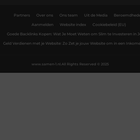
Partners
Over ons
Ons team
Uit de Media
Beroemdhed
Aanmelden
Website index
Cookiebeleid (EU)
Goede Backlinks Kopen: Wat Je Moet Weten om Slim te Investeren in 
Geld Verdienen met je Website: Zo Zet je jouw Website om in een Inko
www.samen-1.nl.
All Rights Reserved © 2025